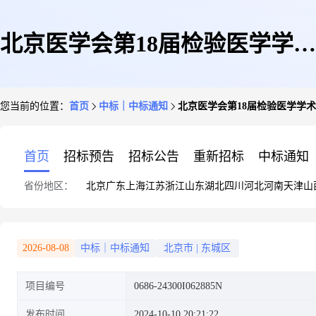
北京医学会第18届检验医学学术
您当前的位置：
首页
中标｜中标通知
北京医学会第18届检验医学学
会议会议服务项目成交公告
首页
招标预告
招标公告
重新招标
中标通知
省份地区：
北京
广东
上海
江苏
浙江
山东
湖北
四川
河北
河南
天津
山
2026-08-08
中标｜中标通知
北京市
|
东城区
项目编号
0686-24300I062885N
发布时间
2024-10-10 20:21:22