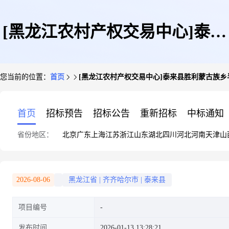
[黑龙江农村产权交易中心]泰来
您当前的位置：
首页
[黑龙江农村产权交易中心]泰来县胜利蒙古族乡
县胜利蒙古族乡半拉山村股份经
首页
招标预告
招标公告
重新招标
中标通知
省份地区：
北京
广东
上海
江苏
浙江
山东
湖北
四川
河北
河南
天津
山
济合作社七垧于福臣5.5机动地
2026-08-06
黑龙江省
|
齐齐哈尔市
|
泰来县
项目编号
发布时间
2026-01-13 13:28:21