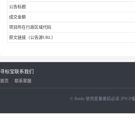
公告标题
成交金额
项目所在行政区域代码
原文链接（
公告源
URL
）
寻标宝
联系我们
首页
联系客服
© Baidu
使用爱番番前必读
沪ICP备
NEW
HOT