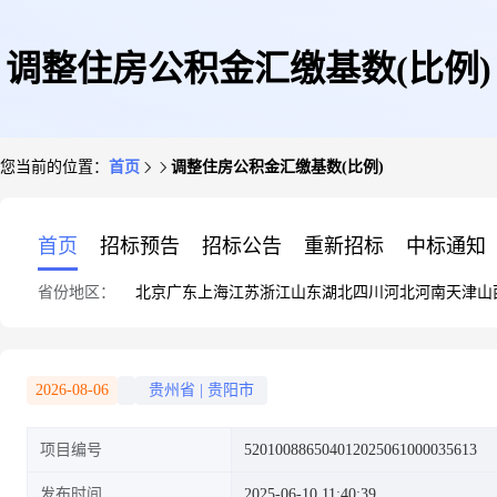
调整住房公积金汇缴基数(比例)
您当前的位置：
首页
调整住房公积金汇缴基数(比例)
首页
招标预告
招标公告
重新招标
中标通知
省份地区：
北京
广东
上海
江苏
浙江
山东
湖北
四川
河北
河南
天津
山
2026-08-06
贵州省
|
贵阳市
项目编号
520100886504012025061000035613
发布时间
2025-06-10 11:40:39