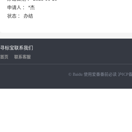
申请人 ： *杰
状态 ： 办结
寻标宝
联系我们
首页
联系客服
© Baidu
使用爱番番前必读
沪ICP备
NEW
HOT