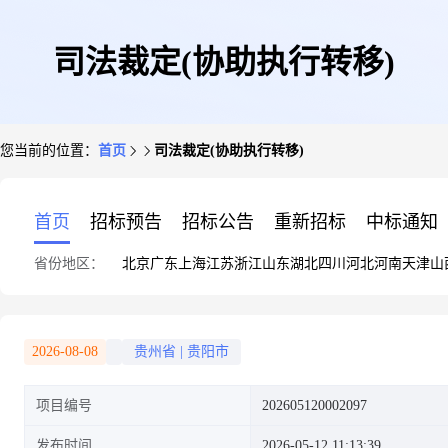
司法裁定(协助执行转移)
您当前的位置：
首页
司法裁定(协助执行转移)
首页
招标预告
招标公告
重新招标
中标通知
省份地区：
北京
广东
上海
江苏
浙江
山东
湖北
四川
河北
河南
天津
山
2026-08-08
贵州省
|
贵阳市
项目编号
202605120002097
发布时间
2026-05-12 11:13:39