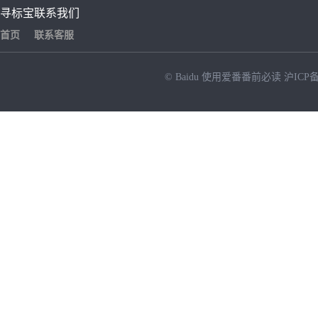
寻标宝
联系我们
首页
联系客服
© Baidu
使用爱番番前必读
沪ICP备
NEW
HOT
暂时没有搜索结果…