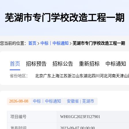
芜湖市专门学校改造工程一期
您当前的位置：
首页
中标｜中标通知
芜湖市专门学校改造工程一期
首页
招标预告
招标公告
重新招标
中标通知
省份地区：
北京
广东
上海
江苏
浙江
山东
湖北
四川
河北
河南
天津
山
2026-08-08
中标｜中标通知
安徽省
|
芜湖市
项目编号
WH01GC2023FJ127901
发布时间
2023-09-07 00:00:00