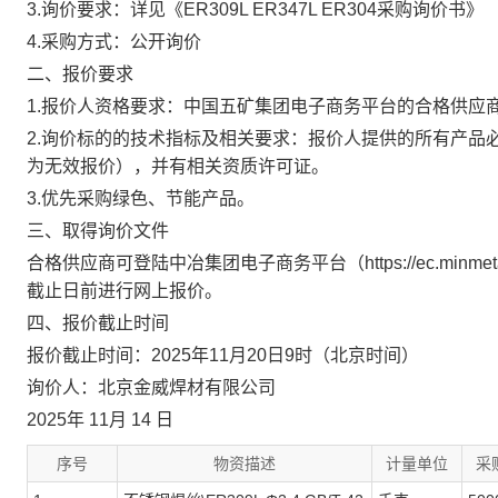
3.
询价要求：详见《
ER309L ER347L ER304采购
询价书》
4.
采购方式：公开询价
二、报价要求
1.
报价人资格要求：中国五矿集团电子商务平台的合格供应
2.
询价标的的技术指标及相关要求：报价人提供的所有产品
为无效报价），并有相关资质许可证。
3.
优先采购绿色、节能产品。
三、取得询价文件
合格供应商可登陆中冶集团电子商务平台
（
https://ec.minme
截止日前进行网上报价。
四、报价截止时间
报价截止时间：
2025
年
11
月
20
日
9
时（北京时间）
询价人：北京金威焊材有限公司
2025
年
11
月
14
日
序号
物资描述
计量单位
采