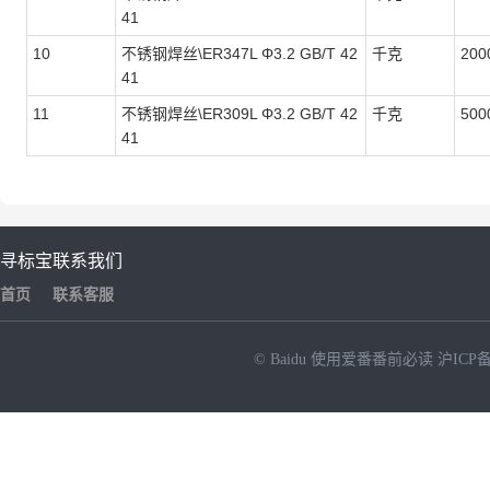
41
10
不锈钢焊丝\ER347L Φ3.2 GB/T 42
千克
200
41
11
不锈钢焊丝\ER309L Φ3.2 GB/T 42
千克
500
41
寻标宝
联系我们
首页
联系客服
© Baidu
使用爱番番前必读
沪ICP备
NEW
HOT