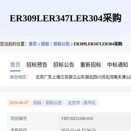
ER309LER347LER304采购
您当前的位置：
首页
招标｜招标公告
ER309LER347LER304采购
首页
招标预告
招标公告
重新招标
中标通知
省份地区：
北京
广东
上海
江苏
浙江
山东
湖北
四川
河北
河南
天津
山
2026-08-07
招标｜招标公告
北京市
|
昌平区
项目编号
YBT20251100-010
发布时间
2025-11-14 15:56:51