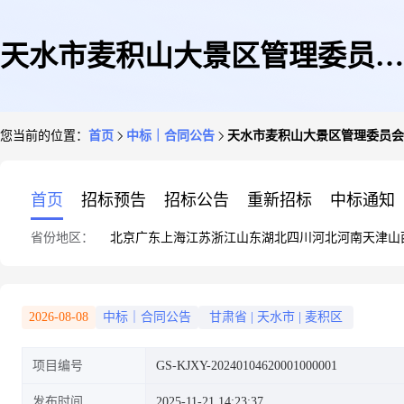
天水市麦积山大景区管理委员会
您当前的位置：
首页
中标｜合同公告
天水市麦积山大景区管理委员会
机动车保险服务直接选定采购合
首页
招标预告
招标公告
重新招标
中标通知
省份地区：
北京
广东
上海
江苏
浙江
山东
湖北
四川
河北
河南
天津
山
同
2026-08-08
中标｜合同公告
甘肃省
|
天水市
|
麦积区
项目编号
GS-KJXY-20240104620001000001
发布时间
2025-11-21 14:23:37