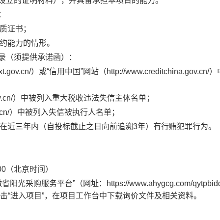
法设立的证明材料），并具备承担本项目的能力。
：
资质证书；
履约能力的情形。
记录（须提供承诺函）：
v.cn/）或“信用中国”网站（http://www.creditchina.gov.cn
ina.gov.cn/）中被列入重大税收违法失信主体名单；
.gov.cn/）中被列入失信被执行人名单；
在近三年内（自投标截止之日向前追溯3年）有行贿犯罪行为。
00
（北京时间）
省阳光采购服务平台”（网址：https://www.ahygcg.com/qytpbid
击“进入项目”，在项目工作台中下载
询价
文件及相关资料。