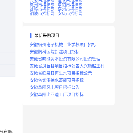
六安市招标网
淮北市招标网
滁州市招标网
阜阳市招标网
蚌埠市招标网
亳州市招标网
铜陵市招标网
安庆市招标网
最新采购项目
安徽宿州电子机械工业学校项目招标
安徽胸科医院新建项目招标
安徽省皖能资本投资有限公司投资管理系
统建设项目招标
安徽省凤台县项目招标公告大兴镇赵王村
安徽省临泉县再生水项目招标公示
安徽省棠溪抽水蓄能项目招标
安徽阜阳风电项目招标公告
安徽阜阳比亚迪工厂项目招标
份有限