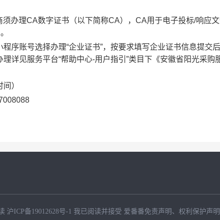
商须办理
CA数字证书（以下简称CA），CA用于电子投标/响应
）。
小程序账号选择办理“企业证书”，按要求填写企业证书信息提交
办理详见服务平台“帮助中心-用户指引”类目下《安徽省阳光采购
京时间）
008088
读
沪ICP备19012628号-1
我已阅读并接受
爱番番免责声明
、
权利保护声明