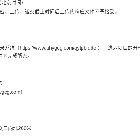
（北京时间）
密、上传，递交截止时间后上传的响应文件不予接受。
。
录系统（
https://www.ahygcg.com/qytpbidder），进入项目
钟内完成解密。
n/）
hygcg.com
）
交口向北
200米