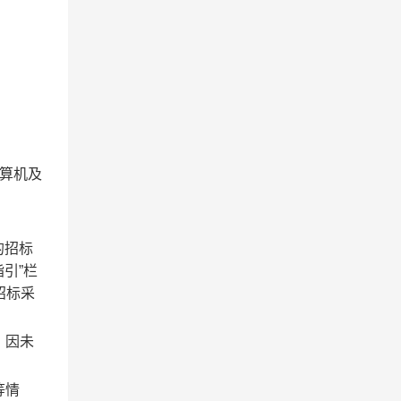
算机及
目的招标
引”栏
招标采
。因未
等情