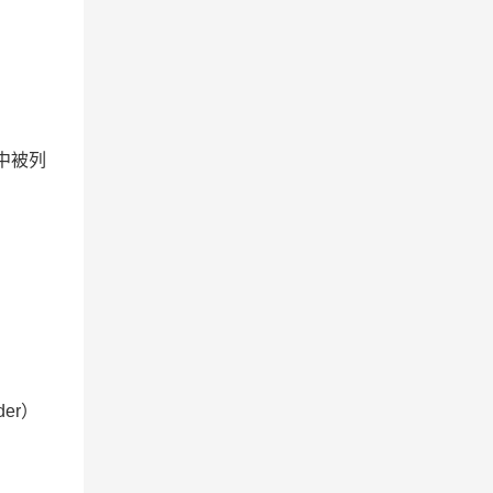
/）中被列
der）