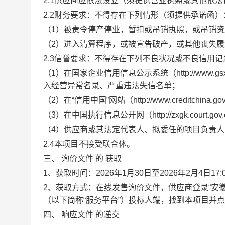
2.1供应商应依法设立（须提供营业执照或其他依
2.2财务要求：不得存在下列情形（须提供承诺函）
（
1）被责令停产停业，暂扣或吊销执照，或吊销
（
2）进入清算程序，或被宣告破产，或其他丧失
2.3信誉要求：不得存在下列不良状况或不良信用
（
1）在国家企业信用信息公示系统（http://www.gsxt.go
入经营异常名录、严重违法失信名单；
（
2）在“信用中国”网站（http://www.creditch
（
3）在中国执行信息公开网（http://zxgk.court
（
4）供应商或其法定代表人、拟委任的项目负责人
2.4
本项目不接受联合体。
三、
询价文件
的
获取
1、
获取时间：
2026年1月30日至2026年2月4日17:
2、
获取方式：
在线发售
询价
文件，供应商登录
“安徽
（以下简称“服务平台”）投标人端，找到本项目并点
四、
响应文件
的递交