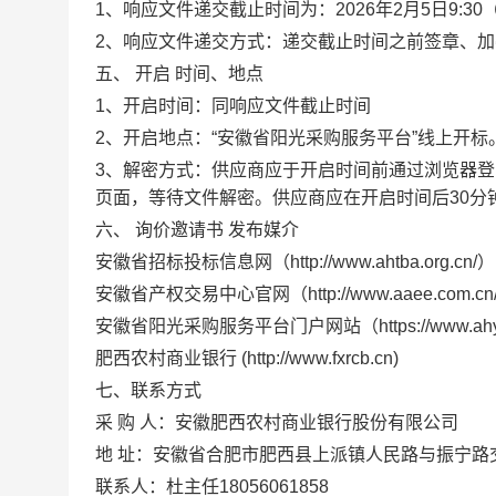
1、
响应文件
递交
截止时间
为：
202
6
年
2
月
5
日
9
:
3
0
2、
响应文件
递交方式
：递交截止时间之前签章、加
五、
开启
时间、地点
1、
开启时间
：同
响应文件截止时间
2、
开启地点
：
“安徽省阳光采购服务平台”线上开标
3、
解密方式：供应商应于开启时间前通过浏览器登
页面，等待文件解密。供应商应在开启时间后30分
六、
询价邀请书
发布媒介
安徽省招标投标信息网（
http://www.ahtba.org.cn/）
安徽省产权交易中心官网（
http://www.aaee.com.c
安徽省阳光采购服务平台
门户网站
（
https://www.a
肥西农村商业银行
(http://
www.
fxrcb.cn)
七、联系方式
采
购
人：安徽肥西农村商业银行股份有限公司
地
址：安徽省合肥市肥西县上派镇人民路与振宁路
联系人：杜主任
18056061858