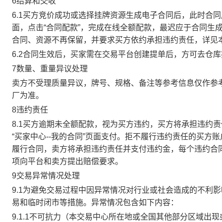
6结算和交收
6.1买方竞价成功或选择挂牌资源生成电子合同后，此时合同
面，点击“合同配款”，完成在线全额配款，最迟应于合同生成当
合同、资源不再保留，并要求买方依约承担违约责任，详见
6.2合同生效后，买家需在交易平台创建提单后，方可去仓
7数量、重量异议处理
卖方不受理质量异议，牌号、规格、备注等参考信息仅作参
厂为准。
8违约责任
8.1买方逾期未全额配款，视为买方违约，买方将承担违约
“买家中心--我的合同”页面支付。拒不履行违约责任的买
履行合同，卖方将承担违约责任并支付违约金，每个违约合同
项向平台和卖方提出赔偿要求。
9交易异常情况处理
9.1为避免交易过程中因异常情况对行业或社会造成的不利
易和临时闭市等措施。异常情况包含如下内容：
9.1.1不可抗力（本交易中心所在地或全国其他部分区域