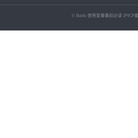
© Baidu
使用爱番番前必读
沪ICP备
NEW
HOT
暂时没有搜索结果…