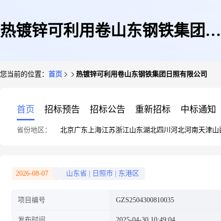
热镀锌可利用卷山东钢铁集团日
您当前的位置：
首页
热镀锌可利用卷山东钢铁集团日照有限公司
照有限公司
首页
招标预告
招标公告
重新招标
中标通知
省份地区：
北京
广东
上海
江苏
浙江
山东
湖北
四川
河北
河南
天津
山
2026-08-07
山东省
|
日照市
|
东港区
项目编号
GZS2504300810035
发布时间
2025-04-30 10:49:04