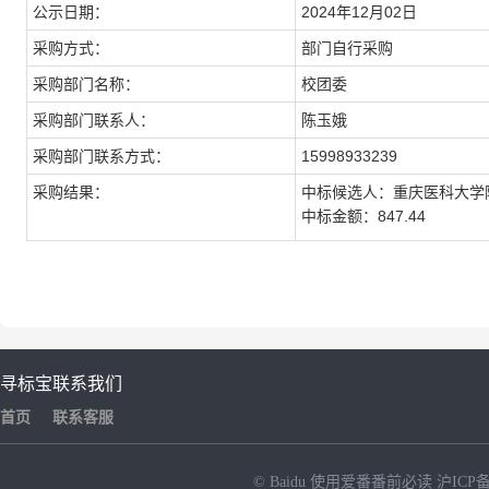
公示日期：
2024年12月02日
采购方式：
部门自行采购
采购部门名称：
校团委
采购部门联系人：
陈玉娥
采购部门联系方式：
15998933239
采购结果：
中标候选人：重庆医科大学
中标金额：847.44
寻标宝
联系我们
首页
联系客服
© Baidu
使用爱番番前必读
沪ICP备