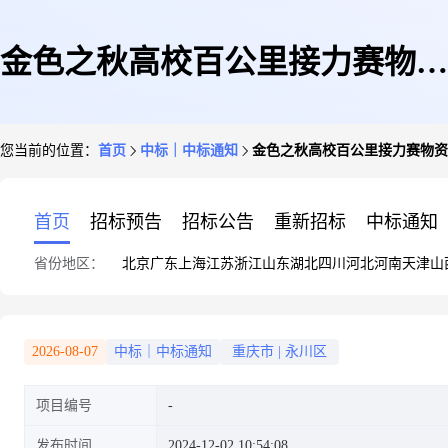
金色之秋高校百公里接力赛物资
您当前的位置：
首页
中标｜中标通知
金色之秋高校百公里接力赛物资
采购零星采购备案项目结果公告
首页
招标预告
招标公告
重新招标
中标通知
省份地区：
北京
广东
上海
江苏
浙江
山东
湖北
四川
河北
河南
天津
山
2026-08-07
中标｜中标通知
重庆市
|
永川区
项目编号
发布时间
2024-12-02 10:54:08