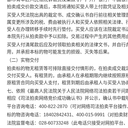
拍卖成交价款交清后，本院将通知买受人带上
付款凭证及相
买受人凭法院出具的裁定书、成交确认书自行前往相关管理
属变更所涉及的税、费由被执行人和买受人依照相关法律、
受人在办理转移手续时先行垫付。买受人应该在法院裁定书
本院先行从拍卖款中予以扣除。交易过程中产生的其他费用
买受人付清尾款后应及时
领取拍卖相关的法律文书
，并自行
用，并承担本标的物可能发生的损毁、灭失等后果。
（二）实物交付
拍卖标的物无租赁等可排除直接交付情形的，在拍卖成交裁
交付买受人。有租赁的
，
由承租人在承租期限内继续按照原
原租赁合同
向买受人支付，租赁到期后由承租人与买受人协
七
、
依照《最高人民法院关于人民法院网络司法拍卖若干问
相应《司法拍卖网络竞价成功确认书》并公示，确认书中载
平台咨询电话：
400-822-2870（可对网络司法拍卖平台
标的物咨询电话：
18402842431、
400-015-9991
（对拍卖财
法院监督电话：
028-60733248（
此
电话只接受对网拍平台、