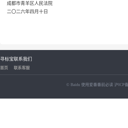
成都市青羊区
人民法院
二〇二六
年
四
月
十
日
寻标宝
联系我们
首页
联系客服
© Baidu
使用爱番番前必读
沪ICP备
NEW
HOT