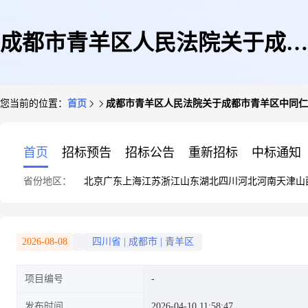
成都市青羊区人民法院关于成都
您当前的位置：
首页
成都市青羊区人民法院关于成都市青羊区中同仁路1
市青羊区中同仁路168号1栋4单
首页
招标预告
招标公告
重新招标
中标通知
省份地区：
北京
广东
上海
江苏
浙江
山东
湖北
四川
河北
河南
天津
山
元6层601号房屋及附着装修(第
2026-08-08
四川省
|
成都市
|
青羊区
项目编号
一次拍卖)的公告
发布时间
2026-04-10 11:58:47