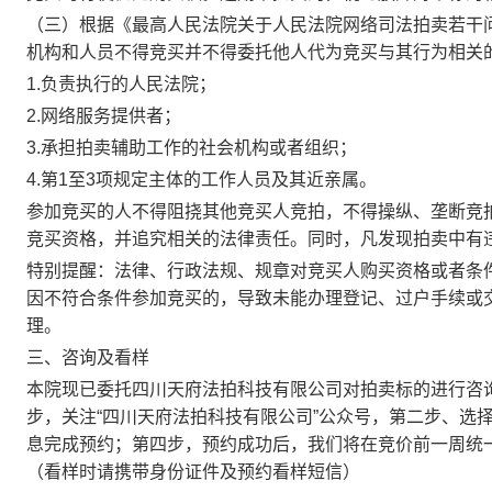
（三）根据《最高人民法院关于人民法院网络司法拍卖若干
机构和人员不得竞买并不得委托他人代为竞买与
其
行为相关
1.负责执行的人民法院
；
2.网络服务提供者；
3.承担拍卖辅助工作的社会机构或者组织；
4.第1至3项规定主体的工作人员及其近亲属。
参加竞买的人不得阻挠其他竞买人竞拍，不得操纵、垄断竞
竞买资格，并追究相关的法律责任。同时，凡发现拍卖中有
特别提醒：
法律、行政法规、规章对竞买人购买资格或者条
因不符合条件参加竞买的，导致未能办理登记、过户手续或
理
。
三、咨询及看样
本院现已委托四川天府法拍科技有限公司对拍卖标的进行咨
步，关注
“四川天府法拍科技有限公司”公众号，第二步、选择
息完成预约；第四步，预约成功后，我们将在竞价前一周统
（看样时请携带身份证件及预约看样短信）