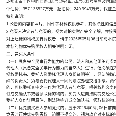
成都市青羊区中同仁路
168号1栋4单元6层601号房屋及附着
评估价：
357.135527万
元，起拍价：
249.9949万
元；保证金
特别说明：
1.公告的内容和照片、附件等材料仅供参考，其他隐性的信
2.竞买人决定参与竞买的，视为对拍卖财产完全了解，并接
对上述标的
物
权属有异议者，请于
2026
年
05
月
06
日前与本院
本标的物优先购买权人相关说明：
无
。
二、竞买人条件
（一）具备完全民事行为能力的公民、法人和其他组织可参
代理人（具备完全民事行为能力的自然人）进行，但必须在
授权委托书、委托人及委托代理人身份证明等），经法院确
织的负责人）须与委托代理人一同到法院办理交接手续。两
的，可以委托其中之一作为代理人参与竞买，相关权利义务
订成交确认书或者领取标的
物
的
，
买受人应向法院提交经公
受托人身份证明原件，到法院签订成交确
认
书、领取标的
物
（二）优先购买权人参加竞买的，应于
2026
年
05
月
06
日前
向
竞买时行使优先购买权。逾期不提交的，视为放弃对本标的