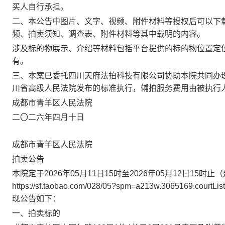
买人自行承担。
二、本公告中图片、文字、视频、附件材料等授权后可以下
频
、
拍卖须知、调查表、附件材料等
其
中载明的内容。
涉及标的物展示、介绍等材料包括平台提供的标的物位置定
有。
三、本案已委托
四川天府法拍科技有限公司
协助本院共同办
川省高级人民法院发布的标准执行，
辅拍
服务费用由被执行
成都市青羊区
人民法院
二〇二六年四
月
十
日
成都市青羊区人民法院
拍卖公告
本院定于
2026
年
05
月
11
日
15
时至
2026
年
05
月
12
日
15
时
止
（
https://sf.taobao.com/028/05?spm=a213w.3065169.courtLi
现公告如下：
一、拍卖标的