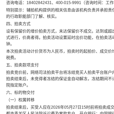
咨询电话：
18402842431
、
400-015-9991（咨询时间：工作日
特别提示：
辅拍机构提供的相关信息由该机构负责并承担责
的行政职能部门了解、核实。
四、拍卖方式
设有保留价的增价拍卖方式，未达保留价不成交。达到或超
式进行，价高者得
。
拍卖活动设置延时出价功能，在拍卖活
钟
。
本次拍卖活动计价货币为人民币，拍卖时的起拍价、成交价
税费。
五、拍卖款项支付
拍卖竞价前，网络司法拍卖平台将冻结竞买人拍卖平台账户
拍卖结束后
，
未竞得者冻结的保证金自动解冻
，
冻结期间不
院指定账户。
六、标的物交付
（一）权属转移
拍卖结束后，买受人应在
2026年05月27
日
15时
前
将
拍
卖成
都市青羊区人民法院诉讼费及案款专户，开户银行：中国银