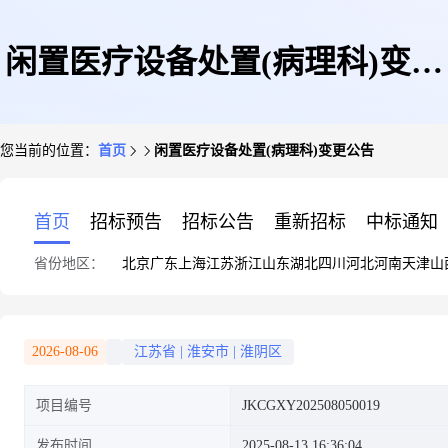
闲置医疗设备处置(病理科)变更
您当前的位置：
首页
闲置医疗设备处置(病理科)变更公告
公告
首页
招标预告
招标公告
重新招标
中标通知
省份地区：
北京
广东
上海
江苏
浙江
山东
湖北
四川
河北
河南
天津
山
2026-08-06
江苏省
|
淮安市
|
淮阴区
项目编号
JKCGXY202508050019
发布时间
2025-08-13 16:36:04