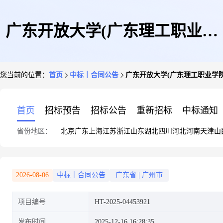
广东开放大学(广东理工职业学
您当前的位置：
首页
中标｜合同公告
广东开放大学(广东理工职业学院
院)广东开放大学(广东理工职业
首页
招标预告
招标公告
重新招标
中标通知
省份地区：
北京
广东
上海
江苏
浙江
山东
湖北
四川
河北
河南
天津
山
学院)触控一体机(批量)电子卖
2026-08-06
中标｜合同公告
广东省
|
广州市
项目编号
HT-2025-04453921
场合同的合同公告
发布时间
2025-12-16 16:28:35