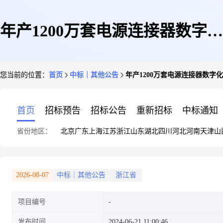
年产1200万套电源连接器数字化
您当前的位置：
首页
中标｜其他公告
年产1200万套电源连接器数字
车间项目
首页
招标预告
招标公告
重新招标
中标通知
省份地区：
北京
广东
上海
江苏
浙江
山东
湖北
四川
河北
河南
天津
山
2026-08-07
中标｜其他公告
浙江省
项目编号
发布时间
2024-06-21 11:00:46