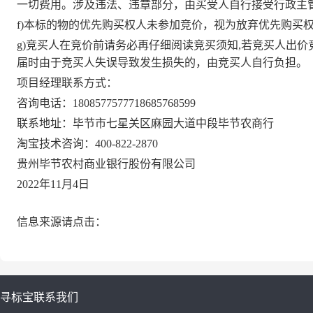
一切费用。涉及违法、违章部分，由买受人自行接受行政主
f)本标的物的优先购买权人未参加竞价，视为放弃优先购买
g)
竞买人在竞价前请务必再仔细阅读竞买须知
,若竞买人出
届时由于竞买人失误导致发生损失的，由竞买人自行负担。
项目经理联系方式：
咨询电话：
18
085775777
18685768599
联系地址：
毕节市七星关区麻园大道中段毕节农商行
淘宝技术咨询：
400-822-2870
贵州毕节农村商业银行股份有限公司
202
2
年
11月
4
日
信息来源请点击：
寻标宝
联系我们