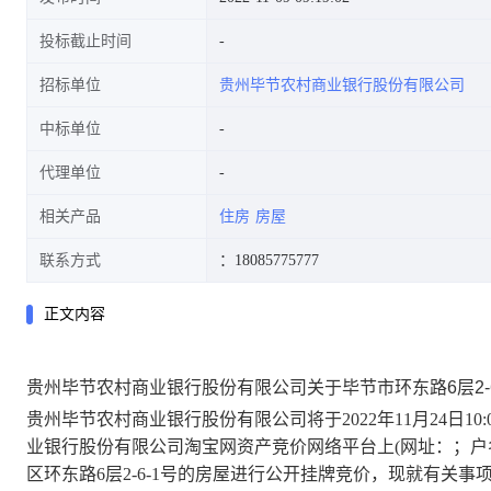
投标截止时间
招标单位
贵州毕节农村商业银行股份有限公司
中标单位
代理单位
相关产品
住房
房屋
联系方式
：18085775777
正文内容
贵州毕节农村商业银行股份有限公司关于毕节市环东路6层2-
贵州毕节农村商业银行股份有限公司
将于
202
2
年
11月
24
日
10
业银行股份有限公司
淘宝网资产竞价网络平台上
(网址：
；户
区环东路
6层
2-6-1号的房屋
进行公开挂牌竞价，现就有关事