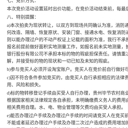
七、竞价方式：
本次竞价活动设置延时出价功能，在竞价活动结束前，每最
八、特别提醒：
a)本次拍卖为
现状转让
，以双方到现场
共同确认为准
，消防
何改造、隔墙、恢复原状、安装门窗、接通水电、恢复消防
则以能办理过户的不动产权证上
记载
的面积为准，我行不承
报名前提前做好面积
实地测量
工作，如报名前
未实地测量
，
银行股份有限公司
不承担本标的物的
瑕疵担保责任
。请慎重
解，并接受标的物的现状和一切已知及未知的瑕疵。
b)参与竞买人必须开设淘宝账户。竞买人在竞价前自行做好
c)因不符合条件参加竞买的，由竞买人自行承担相应的法律
用、风险和损失。
d)标的物
转移登记手续
由买受人自行办理，
贵州毕节农村商
根据国家相关法律规定各自承担
，
未明确
缴费义务人的费用
相关费用自理
。水、电、物业管理等欠费均由买受人承担。
e)
能否办理过户手续及办理过户手续的时间
请竞买人在竞买
不能或者延迟办理过户手续及办理二次过户造成的费用增加