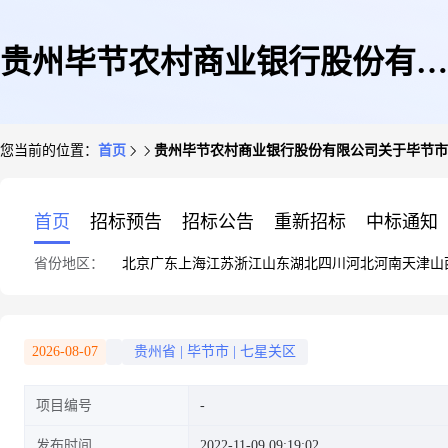
贵州毕节农村商业银行股份有限
您当前的位置：
首页
贵州毕节农村商业银行股份有限公司关于毕节市环东
公司关于毕节市环东路6层2-6-1
首页
招标预告
招标公告
重新招标
中标通知
省份地区：
北京
广东
上海
江苏
浙江
山东
湖北
四川
河北
河南
天津
山
号住房的公告
2026-08-07
贵州省
|
毕节市
|
七星关区
项目编号
发布时间
2022-11-09 09:19:02