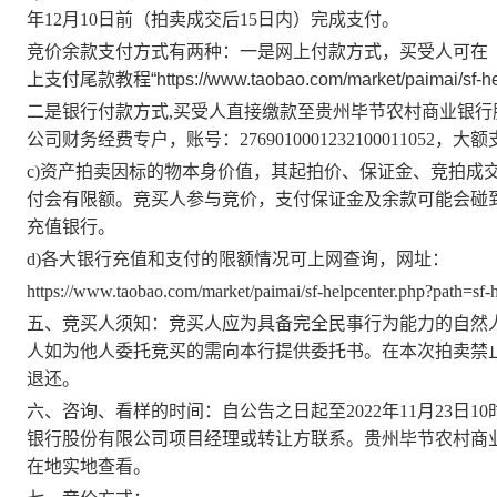
年
12月
10
日前
（拍卖成交后
15
日内）
完成支付。
竞价余款支付方式有两种：一是网上付款方式，买受人可在
上支付尾款教程
“https://www.taobao.com/market/paimai/sf-h
二是银行付款方式
,买受人直接缴款至贵州毕节农村商业银行
公司财务经费专户，账号
：
2769010001232100011052，
c)资产拍卖因标的物本身价值，其起拍价、保证金、竞拍成
付会有限额。竞买人参与竞价，支付保证金及余款可能会碰
充值银行。
d)各大银行充值和支付的限额情况可上网查询，网址：
https://www.taobao.com/market/paimai/sf-helpcenter.php?path=sf-
五、竞买人须知：
竞买
人
应为具备完全民事行为能力的自然
人如为他人委托竞买的需向本行提供委托书。在
本次拍卖禁
退还
。
六、咨询、看样的时间：
自公告之日起至
202
2
年
11月
23
日
10
银行股份有限公司
项目经理或转让方联系。
贵州毕节农村商
在地实地查看。