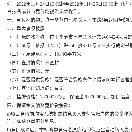
注：
202
2
年
11月
24
日
10:00起至202
2
年
11月2
5
日
10:00止
台报名或参与竞价均视为无效操作。
一、竞买标的物：
位于
毕节市七星关区环东路
6层2-6-1号的
二、
重大事项披露：
（一）标的物名称：
位于
毕节市七星关区环东路
6层2-6-1
（二）证号：
依据（
2021）黔0502执3511号之一执行裁定
（三）房屋
建筑
面积：
131.93
平方米
（四）查封情况：
未查封
（五）租赁情况：
无
（六）是否提供贷款：
是否符合贷款条件请提前向本行各营
（七）其他已知瑕疵：
暂无
三、挂牌价格
：
280000.00
元，保证金
28000.00
元，加价幅度
四、保证金交纳及竞价款余款：
a)项目竞价前淘宝系统将冻结竞买人支付宝账户内的资金作
冻，冻结期间不计利息。
b)竞价成功后，本标的物竞得者原冻结的保证金自动转入
贵