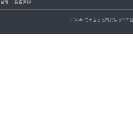
首页
联系客服
© Baidu
使用爱番番前必读
沪ICP备
NEW
HOT
暂时没有搜索结果…