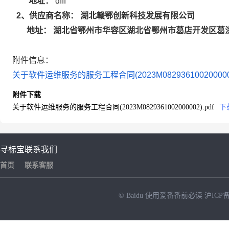
地址：
dfff
湖北赣鄂创新科技发展有限公司
2
、供应商名称：
湖北省鄂州市华容区湖北省鄂州市葛店开发区葛洪
地址：
附件信息：
关于软件运维服务的服务工程合同(2023M0829361002000002
附件下载
关于软件运维服务的服务工程合同(2023M0829361002000002).pdf
下
寻标宝
联系我们
首页
联系客服
© Baidu
使用爱番番前必读
沪ICP备
NEW
HOT