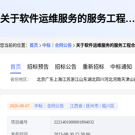
关于软件运维服务的服务工程合
您当前的位置：
首页
中标｜合同公告
关于软件运维服务的服务工程合
同公告
首页
招标预告
招标公告
重新招标
中标通知
省份地区：
北京
广东
上海
江苏
浙江
山东
湖北
四川
河北
河南
天津
山
2026-08-07
中标｜合同公告
江西省
|
抚州市
|
临川区
项目编号
2221401000001894032
发布时间
2023-08-30 15:38:00