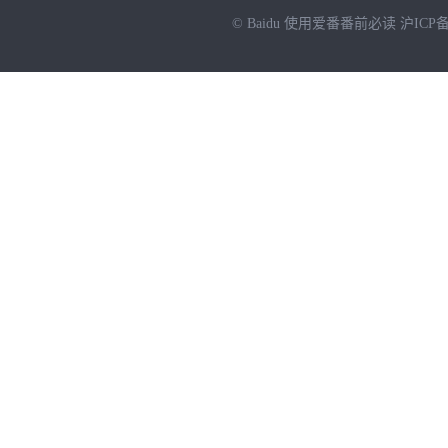
© Baidu
使用爱番番前必读
沪ICP备
NEW
HOT
暂时没有搜索结果…