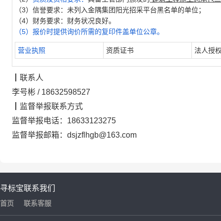
（3）信誉要求：未列入金隅集团阳光招采平台黑名单的单位；
（4）财务要求：财务状况良好。
（5）报价时提供询价所需的复印件盖单位公章。
营业执照
资质证书
法人授
┃
联系人
李号彬
/
18632598527
┃
监督举报联系方式
监督举报电话：
18633123275
监督举报邮箱：
dsjzflhgb@163.com
寻标宝
联系我们
首页
联系客服