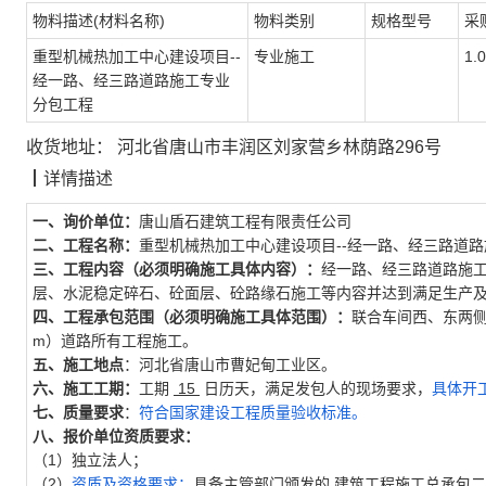
物料描述(材料名称)
物料类别
规格型号
采
重型机械热加工中心建设项目--
专业施工
1.
经一路、经三路道路施工专业
分包工程
收货地址：
河北省唐山市丰润区刘家营乡林荫路296号
┃
详情描述
一、询价单位：
唐山盾石建筑工程有限责任公司
二、工程名称：
重型机械热加工中心建设项目--经一路、经三路道
三、工程内容（必须明确施工具体内容）：
经一路、经三路道路施
层、水泥稳定碎石、砼面层、砼路缘石施工等内容并达到满足生产
四、工程承包范围（必须明确施工具体范围）：
联合车间西、东两侧施
m）道路所有工程施工。
五、施工地点
：河北省唐山市曹妃甸工业区。
六、施工工期：
工期
15
日历天，满足发包人的现场要求，
具体开
七、质量要求
：
符合国家建设工程质量验收标准。
八、报价单位资质要求：
（1）独立法人；
（2）
资质及资格要求：
具备主管部门颁发的
建筑工程施工总承包