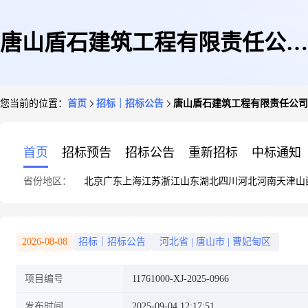
唐山盾石建筑工程有限责任公司
您当前的位置：
首页
招标｜招标公告
唐山盾石建筑工程有限责任公司
(建筑事业部)重型机械热加工中
首页
招标预告
招标公告
重新招标
中标通知
省份地区：
北京
广东
上海
江苏
浙江
山东
湖北
四川
河北
河南
天津
山
心建设项目--经一路、经三路道
2026-08-08
招标｜招标公告
河北省
|
唐山市
|
曹妃甸区
项目编号
11761000-XJ-2025-0966
路施工专业分包工程询比价
发布时间
2025-09-04 12:17:51