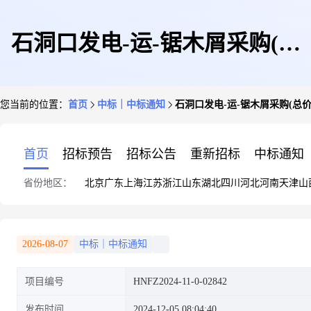
石洞口发电-运-锯木屑采购(总
您当前的位置：
首页
中标｜中标通知
石洞口发电-运-锯木屑采购(总
价最低)结果公告
首页
招标预告
招标公告
重新招标
中标通知
省份地区：
北京
广东
上海
江苏
浙江
山东
湖北
四川
河北
河南
天津
山
2026-08-07
中标｜中标通知
项目编号
HNFZ2024-11-0-02842
发布时间
2024-12-05 08:04:40