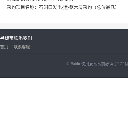
采购项目名称：石洞口发电-运-锯木屑采购（总价最低）
寻标宝
联系我们
首页
联系客服
© Baidu
使用爱番番前必读
沪ICP备
NEW
HOT