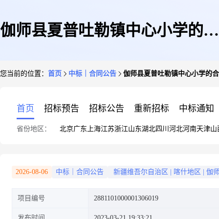
伽师县夏普吐勒镇中心小学的合
您当前的位置：
首页
中标｜合同公告
伽师县夏普吐勒镇中心小学的合
同公告
首页
招标预告
招标公告
重新招标
中标通知
省份地区：
北京
广东
上海
江苏
浙江
山东
湖北
四川
河北
河南
天津
山
2026-08-06
中标｜合同公告
新疆维吾尔自治区
|
喀什地区
|
伽
项目编号
2881101000001306019
发布时间
2023-03-21 19:33:21