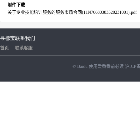
附件下载
关于专业技能培训服务的服务市场合同(11N76680383520231001).pdf
寻标宝
联系我们
首页
联系客服
© Baidu
使用爱番番前必读
沪ICP备
NEW
HOT