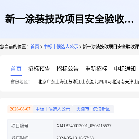
新一涂装技改项目安全验收评
您当前的位置：
首页
中标｜候选人公示
新一涂装技改项目安全验收评
价/新一塗装技術改良プロジェ
首页
招标预告
招标公告
重新招标
中标通知
省份地区：
北京
广东
上海
江苏
浙江
山东
湖北
四川
河北
河南
天津
山
クトの安全検収評価
2026-08-07
中标｜候选人公示
天津市
|
滨海新区
项目编号
XJ41B240012001_0508115537
发布时间
2024-05-13 16:57:38