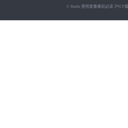
© Baidu
使用爱番番前必读
沪ICP备
NEW
HOT
暂时没有搜索结果…