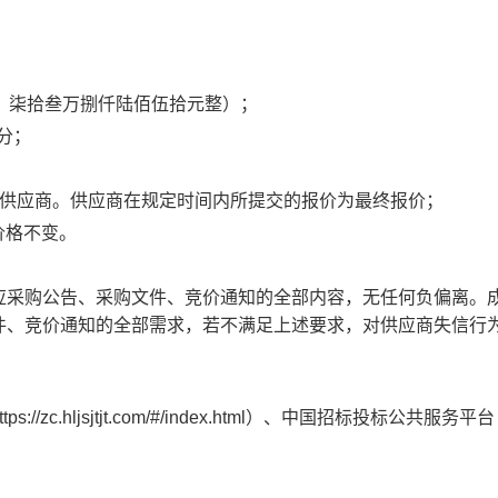
：
柒拾叁万捌仟陆佰伍拾元整
）
；
分
；
供应商。
供应商
在规定时间内所提交的报价为最终报价；
价格不变。
应采购公告、采购文件、竞价通知的全部内容，无任何负偏离。
件、竞价通知的全部需求，若不满足上述要求，对
供应商
失信行
ttps://zc.hljsjtjt.com/#/index.html
）、中国招标投标公共服务平台