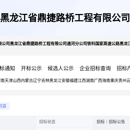
黑龙江省鼎捷路桥工程有限公司
公司黑龙江省鼎捷路桥工程有限公司通河分公司铁科国家高速公路黑龙江省
设项目TF1-5标段-四分部压浆
标通知
开标公示
候选人公示
企业招标查询
招标
河南
天津
山西
内蒙古
辽宁
吉林
黑龙江
安徽
福建
江西
湖南
广西
海南
重庆
贵州
河县
招标状态
招标｜招标公告