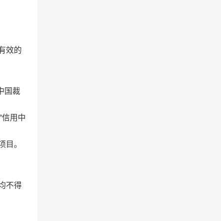
有效的
中国裁
“
信用中
项目。
均不得