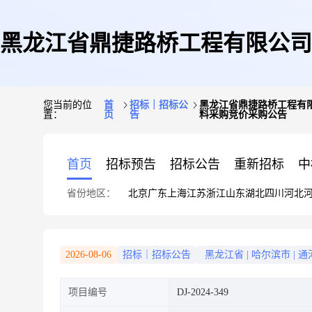
黑龙江省鼎捷路桥工程有限公司
您当前的位
首
招标｜招标公
黑龙江省鼎捷路桥工程有限
置：
页
告
料采购竞价采购公告
龙江省凤阳至方正段工程建
首页
招标预告
招标公告
重新招标
中
省份地区：
北京
广东
上海
江苏
浙江
山东
湖北
四川
河北
2026-08-06
招标｜招标公告
黑龙江省
|
哈尔滨市
|
通
项目编号
DJ-2024-349