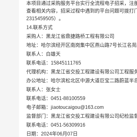
本项目通过采购服务平台实行
全流程电子招采
，注
查看相关内容，招采过程中遇到的平台问题可拨打
2315459505
）
。
14.
联系方式
采购
人
：黑龙江省鼎捷路桥工程有限公司
地
址
：
哈尔滨经开区南岗集中区燕山路
7
号长江名苑
联系
人
：白雄天
联系电话
：
15845111765
代理
机构：黑龙江省交投工程建设有限公司工程服
办公地址：
哈尔滨松北区中源大道巨宝二路蔚蓝半
联系
人
：张女士
联系电话：
0451-88100559
电子邮箱：
jiaotoucaigou@163.com
监督部门：黑龙江省交投工程建设有限公司纪检监
联系
电话：
0451-56309916
日
期
：
2024
年
06
月
07
日