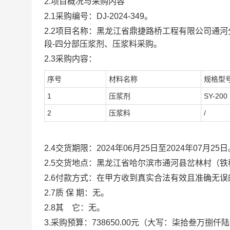
2.
项目概况与采购内容
2.1
采购编号：
DJ-2024-349
。
2.2
项目名称：
黑龙江省鼎捷路桥工程有限公司通河
段
-
四分部压浆剂、压浆料采购
。
2.3
采购内容：
序号
材料名称
规格型
1
压浆剂
SY-200
2
压浆料
/
2.
4
交货期限
：
2024
年
06
月
25
日至
2024
年
07
月
25
日
2.5
交货地点
：
黑龙江省哈尔滨市通河县岔林村（
铁
2.6
付款方式：
在甲方收到真实合法有效且准确无误
2.7
质 保 期：
无
。
2.8
其 它：
无
。
3.
采购预算
：
738650.00
元（大写：
柒拾叁万捌仟陆