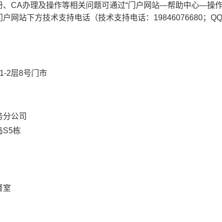
册、
CA
办理及操作等相关问题可通过
“
门户网站
—
帮助中心
—
操
门户网站下方技术支持
电话
（技术支持电话：
19846076680
；
Q
1-2
层
8
号门市
务分公司
岛
S5
栋
督室