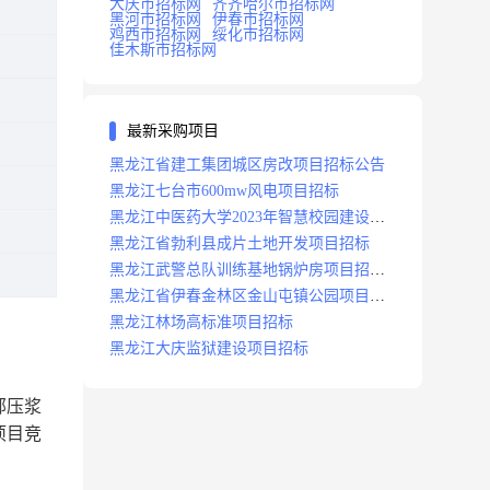
大庆市招标网
齐齐哈尔市招标网
黑河市招标网
伊春市招标网
鸡西市招标网
绥化市招标网
佳木斯市招标网
最新采购项目
黑龙江省建工集团城区房改项目招标公告
黑龙江七台市600mw风电项目招标
黑龙江中医药大学2023年智慧校园建设项
目招标公告
黑龙江省勃利县成片土地开发项目招标
黑龙江武警总队训练基地锅炉房项目招标
公示
黑龙江省伊春金林区金山屯镇公园项目招
标公告
黑龙江林场高标准项目招标
黑龙江大庆监狱建设项目招标
部压浆
项目竞