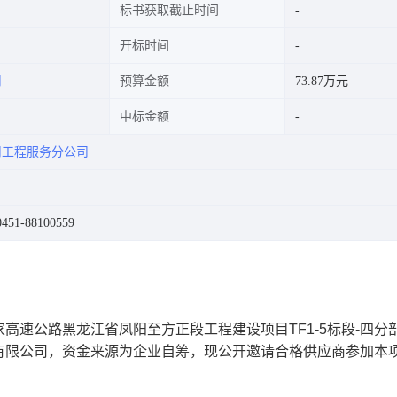
标书获取截止时间
开标时间
司
预算金额
73.87万元
中标金额
司工程服务分公司
1-88100559
家高速公路黑龙江省凤阳至方正段工程建设项目
TF1-5
标段
-
四分
有限公司，资金来源为企业自筹，现公开邀请
合格供应商参加本