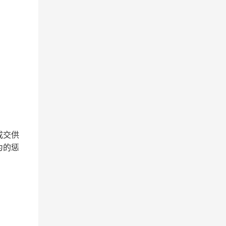
成交供
为的惩