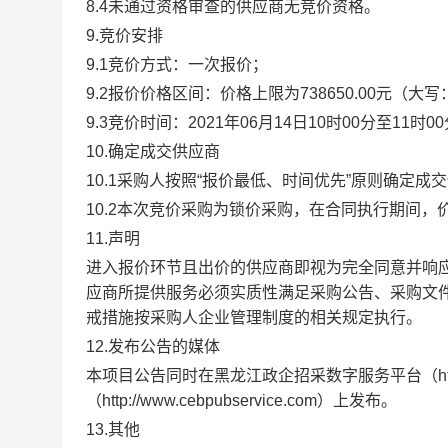
8.4
未通过资格审查的供应商无竞价资格
。
9.
竞价安排
9.1
竞价方式：一次报价；
9.2
报价价格区间
：
价格上限为
738650.00
元（大写
9.3
竞价时间：
2021
年
06
月
14
日
10
时
00
分至
11
时
00
10.
确定成交供应商
10.1
采购
人按
照
“
报价最低、时间优先
”
原则确定成交
10.2
本次竞价采购为锁价采购，在合同执行期间，
11.
声明
进入报价环节且出价的
供应商
即视为完全同意并响
应商所提供服务必须实质性满足采购公告、采购文
戒措施按采购人企业管理制度的相关规定执行。
12.
发布公告的媒体
本项目公告同时在
黑龙江政企招采数字服务平台
（
h
（
http://www.cebpubservice.com
）
上发布。
13.
其他