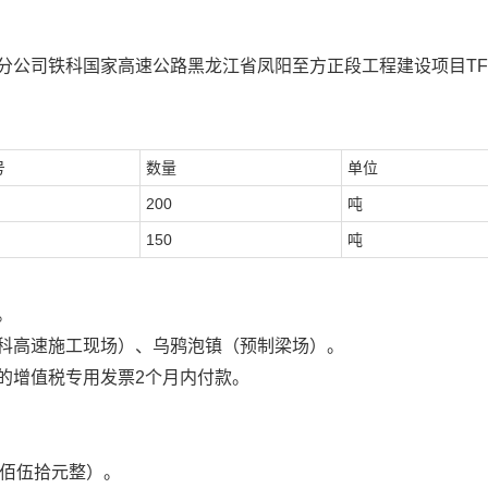
分公司铁科国家高速公路黑龙江省凤阳至方正段工程建设项目
TF
号
数量
单位
200
吨
150
吨
。
科高速施工现场
）、乌鸦泡镇（预制梁场）
。
的增值税专用发票
2
个月内付款
。
佰伍拾元整
）
。