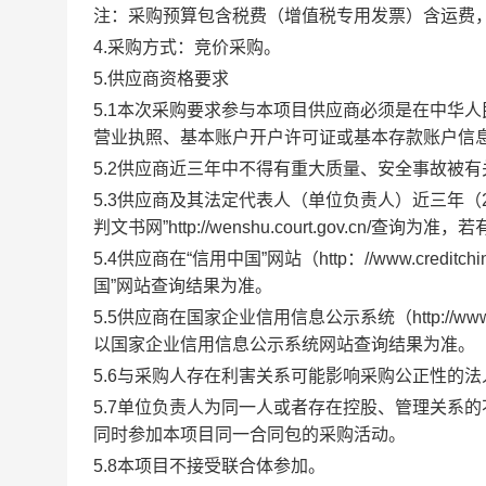
注：采购预算包
含税费（增值税专用发票）含运费
4.
采购方式：
竞价采购
。
5.
供应商资格要求
5.1
本次采购要求参与本项目供应商必须是在中华人
营业
执照、基本账户开户许可证
或基本存款账户信
5.2
供应商
近三年中不得有重大质量、安全事故被有
5.3
供应商
及其
法定代表人（单位负责人）
近三年
（
判文书网
”http://wenshu.court.gov.cn/
查询为准，若
5.4
供应商在
“
信用中国
”
网站（
http
：
//www.creditchi
国
”
网站查询结果为准
。
5.5
供应商在国家企业信用信息公示系统（
http://ww
以国家企业信用信息公示系统网站查询结果为准
。
5.6
与采购人存在利害关系可能影响采购公正性的法
5.7
单位负责人为同一人或者存在控股、管理关系的
同时参加本项目同一合同包的采购活动。
5.8
本项目不接受联合体参加
。