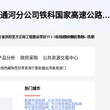
通河分公司铁科国家高速公路黑
凤阳至方正段工程建设项目TF1-5标段-四分部压浆剂、压浆
更新时间：2026-07-25
剂、压浆料采购竞价采购公告
产品分析
政府采购
公共资源交易中心
云南
西藏
陕西
甘肃
青海
宁夏
新疆
台湾
香港
澳门
热门城市
鹤岗市招标网
七台河市招标网
双鸭山市招标网
大兴安岭地区招标网
哈尔滨市招标网
牡丹江市招标网