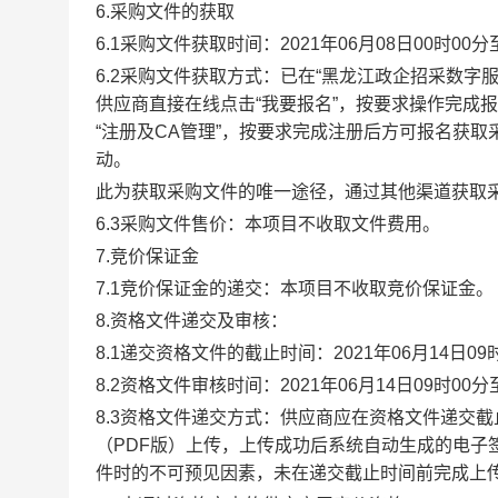
6.
采购文件的
获取
6.1
采购
文件
获取时间：
2021
年
06
月
0
8
日
00
时
00
分
6.2
采购文件获取方式：已
在
“
黑龙江政企招采数字
供应商直接在线点击
“
我要报名
”
，按要求操作完成报
“
注册及
CA
管理
”
，按要求完成注册后方可报名获取
动。
此为获取采购文件的唯一途径，通过其他渠道获取
6.3
采购文件售价：本项目不收取文件费用。
7.
竞价保证金
7.1
竞价保证金的递交：本项目不收取竞价保证金。
8.
资格文件递交及审核：
8.1
递交资格文件的截止时间：
2021
年
06
月
1
4
日
09
8.2
资格文件审核时间：
2021
年
06
月
1
4
日
09
时
00
分
8.3
资格文件递交方式：供应商应在资格文件递交截
（
PDF
版）上传，上传成功后系统自动生成的电子
件时的不可预见因素，未在递交截止时间前完成上