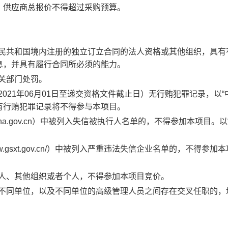
，
供应商
总报价不得超过采购预算。
民共和国境内注册的独立订立合同的法人资格或其他组织
，具
有
息
，并
具有履行合同所必须的能力。
关部门处罚。
2021
年
06
月
01
日
至
递交资格文件截止日
）
无行贿犯罪记录，以
“
有行贿犯罪记录将不得
参
与
本项目。
na.gov.cn
）中被列入失信被执行人名单的，不得参加本项目
。
以
w.gsxt.gov.cn/
）中被列入严重违法失信企业名单的，不得参加本
人
、
其他组织或者个人
，不得参加本项目竞价。
不同单位，以及不同单位的高级管理人员之间存在交叉任职的，