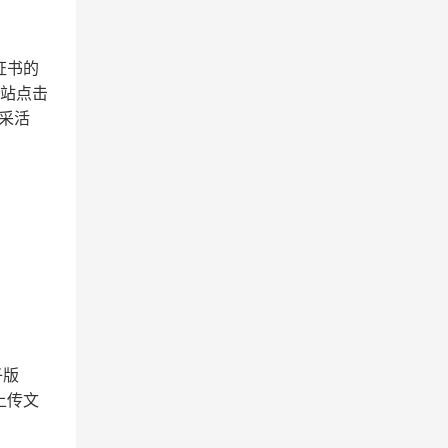
证书
的
站点击
采活
子版
上传文