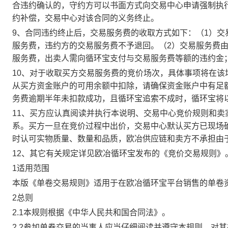
合违约确认的，守约方可以书面方式向交易中心申请强制执
约补偿，交易中心对该合同的义务终止。
9、合同违约终止后，交易服务费的收取方式如下：（1）
服务费，违约方的交易服务费不予退回。（2）交易服务费
服务费，出卖人需向循环宝支付与交易服务费等额的违约金
10、对于收取买方交易服务费的竞价场次，具体事项将在
从买方资金账户的可用余额中扣除，请确保资金账户中有足
务费逾期半年未扣款成功，且循环宝追索不成时，循环宝将
11、买方应认真阅读并执行本说明、交易中心竞价规则和
系。买方一旦在竞价过程中出价，交易中心默认买方已现场
时认可实物质量、数量和品质，欧冶供应链和卖方不承担由
12、其它有关规定详见欧冶循环宝发布的《竞价交易规则》
1适用范围
本版《单卷交易规则》适用于在欧冶循环宝平台销售的单卷
2总则
2.1本规则根据《中华人民共和国合同法》。
2.2参加单卷交易的当事人应当仔细阅读并遵守本规则，对