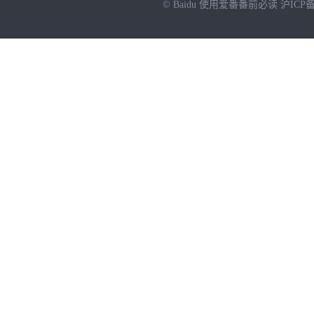
© Baidu
使用爱番番前必读
沪ICP备
NEW
HOT
暂时没有搜索结果…