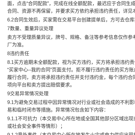
面，点击“合同配款”，完成在线全额配款，最迟应于合同生成当
合同、资源不再保留，并要求买方依约承担违约责任，详见
6.2合同生效后，买家需在交易平台创建提单后，方可去仓
7数量、重量异议处理
卖方不受理质量异议，牌号、规格、备注等参考信息仅作参
厂为准。
8违约责任
8.1买方逾期未全额配款，视为买方违约，买方将承担违约
“买家中心--我的合同”页面支付。拒不履行违约责任的买
履行合同，卖方将承担违约责任并支付违约金，每个违约合同
项向平台和卖方提出赔偿要求。
9交易异常情况处理
9.1为避免交易过程中因异常情况对行业或社会造成的不利
易和临时闭市等措施。异常情况包含如下内容：
9.1.1不可抗力（本交易中心所在地或全国其他部分区域
或社会安全事件等情形）；
9.1.2意外事件（本交易中心所在地发生火灾或电力供应出