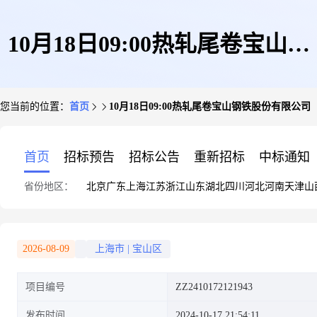
10月18日09:00热轧尾卷宝山钢
您当前的位置：
首页
10月18日09:00热轧尾卷宝山钢铁股份有限公司
铁股份有限公司
首页
招标预告
招标公告
重新招标
中标通知
省份地区：
北京
广东
上海
江苏
浙江
山东
湖北
四川
河北
河南
天津
山
2026-08-09
上海市
|
宝山区
项目编号
ZZ2410172121943
发布时间
2024-10-17 21:54:11