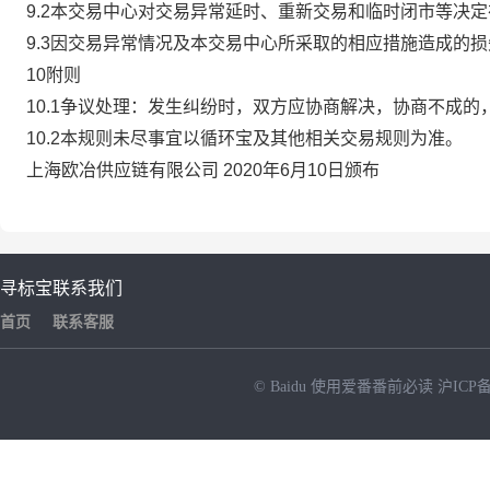
9.2本交易中心对交易异常延时、重新交易和临时闭市等决
9.3因交易异常情况及本交易中心所采取的相应措施造成的
10附则
10.1争议处理：发生纠纷时，双方应协商解决，协商不成
10.2本规则未尽事宜以循环宝及其他相关交易规则为准。
上海欧冶供应链有限公司 2020年6月10日颁布
寻标宝
联系我们
首页
联系客服
© Baidu
使用爱番番前必读
沪ICP备
NEW
HOT