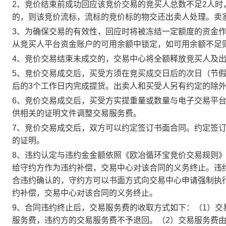
2、竞价结束前成功回应该竞价交易的竞买人总数不足2人
的，则该竞价流标，流标的竞价标的物交还出卖人处理。卖
3、为确保交易的有效性，回应时将被冻结一定额度的资金
从竞买人平台资金账户的可用余额中锁定，如可用余额不足
4、竞价交易结束未成交的，交易中心将全额释放竞买人及
5、竞价交易成交后，买受方须在竞买成交日后的次日（节假
后的3个工作日内完成提货。出卖人和买受人另有约定的除
6、竞价交易成交后，买受方实提重量或数量与电子交易平
供相关的证明文件调整交易服务费。
7、竞价交易成交后，双方可以约定签订书面合同。约定签
的证明。
8、违约认定与违约金金额依照《欧冶循环宝竞价交易规则
给守约方作为违约补偿，交易中心对该合同的义务终止。违
合违约确认的，守约方可以书面方式向交易中心申请强制执
约补偿，交易中心对该合同的义务终止。
9、合同违约终止后，交易服务费的收取方式如下：（1）
服务费，违约方的交易服务费不予退回。（2）交易服务费