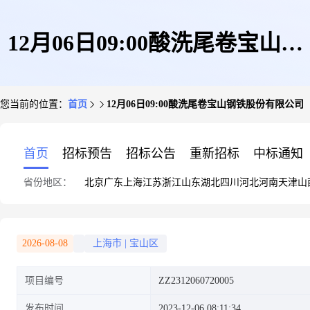
12月06日09:00酸洗尾卷宝山钢
您当前的位置：
首页
12月06日09:00酸洗尾卷宝山钢铁股份有限公司
铁股份有限公司
首页
招标预告
招标公告
重新招标
中标通知
省份地区：
北京
广东
上海
江苏
浙江
山东
湖北
四川
河北
河南
天津
山
2026-08-08
上海市
|
宝山区
项目编号
ZZ2312060720005
发布时间
2023-12-06 08:11:34