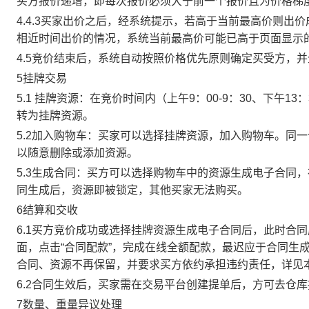
买方报价递增，即每次报价必须大于前一个报价且为价格梯
4.4.3买家出价之后，经系统提示，若高于当前最高价则
相近时间出价的情况，系统当前最高价可能已高于页面显示
4.5竞价结束后，系统自动按照价格优先原则确定买受方，
5挂牌交易
5.1 挂牌资源：在竞价时间内（上午9：00-9：30、下午1
转为挂牌资源。
5.2加入购物车：买家可以选择挂牌资源，加入购物车。同
以随意删除或添加资源。
5.3生成合同：买方可以选择购物车中的资源生成电子合同
同生成后，资源即被锁定，其他买家无法购买。
6结算和交收
6.1买方竞价成功或选择挂牌资源生成电子合同后，此时合同
面，点击“合同配款”，完成在线全额配款，最迟应于合同生成当
合同、资源不再保留，并要求买方依约承担违约责任，详见
6.2合同生效后，买家需在交易平台创建提单后，方可去仓
7数量、重量异议处理