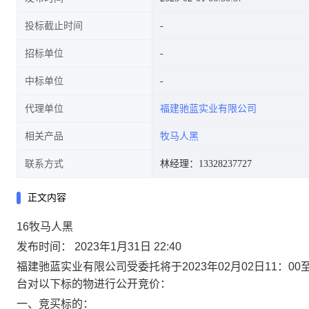
投标截止时间
招标单位
中标单位
代理单位
福建驰蓝实业有限公司
相关产品
牧马人黑
联系方式
林经理：13328237727
正文内容
16牧马人黑
发布时间： 2023年1月31日 22:40
福建驰蓝实业有限公司受委托将于
2023年0
2
月
0
2
日
1
1
：
00
台对以下标的物进行公开竞价：
一、
竞买标的
：