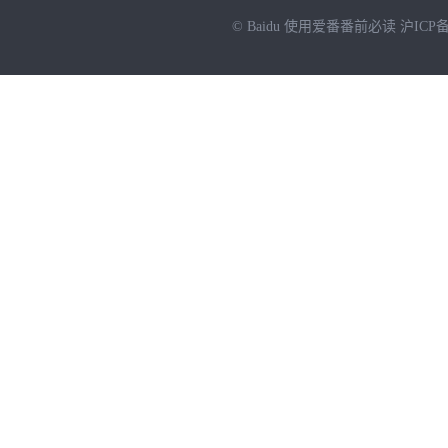
© Baidu
使用爱番番前必读
沪ICP备
NEW
HOT
暂时没有搜索结果…