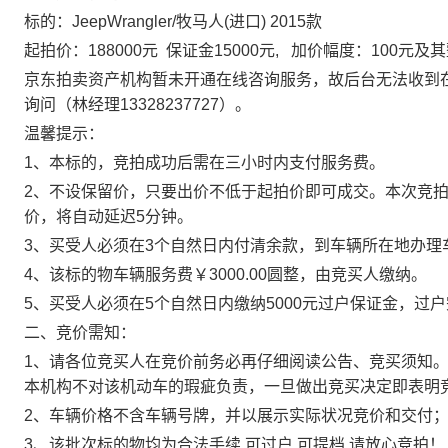
标的：
JeepWrangler/牧马人(进口) 2015款
起拍价：
188000元 保证金
15
000元, 加价幅度：
1
0
0元及
京东
拍卖资产机构暂未开通在线咨询服务，故后台无法收到
询问（
林
经理
13328237727）。
温馨提示：
1
、
本标的，竞拍成功后需在
三小时内
支付服务费。
2
、
不设保留价，只要出价不低于起拍价即可成交。本次竞
价，将自动延迟
5分钟。
3
、
买受人必须在
3个自然日内付清余款
，到车辆所在地办理
4、该标的物车辆服务费￥3000.00圆整，由竞买人缴纳
。
5、买受人必须在5个自然日内
缴纳
5000元过户保证金
，过户
二、
竞价需知：
1、请各位竞买人在竞价前务必再仔细阅读公告、竞买须知
本机构不对该机动车的瑕疵负责，一旦做出竞买决定即表明
2、车辆价格不含车辆号牌，并以展示实际状况竞价和交付
3、该批次标的物均为合法手续 可过户 可提档 请放心