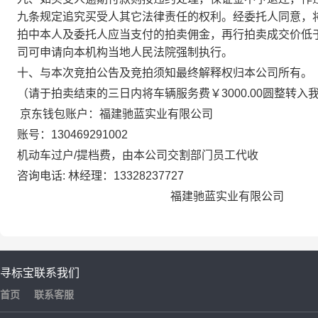
九条规定追究买受人其它法律责任的权利。经委托人同意，
拍中本人及委托人应当支付的拍卖佣金，再行拍卖成交价低
司可申请向本机构当地人民法院强制执行。
十
、与本次竞拍公告及竞拍须知最终解释权归本公司所有。
（请于拍卖结束的三日内将车辆服务费￥
3000.00圆整转入
京东钱包账户：
福建驰蓝实业有限公司
账号
：
130469291002
机动车过户
/提档费，由本公司交割部门员工代收
咨询电话
:
林经理
：
13328237727
福建
驰蓝
实业有限公司
寻标宝
联系我们
首页
联系客服