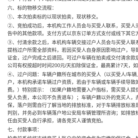
六
、标的物移交流程：
①、本次拍卖标的以
现状拍卖，现状移交
。
②、竞拍成功后，本机构工作人员会与买受人联系，
买受人
告中的其他款项。
支付方式以
京东
订单方式支付
或线下其它
③、付清余款之后，本机构车辆交接过户人员会与买受人联
提档过户所需全部资料，若因买受人自身原因影响过户，导
证金，过
户完成之后退回
。可过户车辆在拍卖成交付清余款
公司有权按超时时间200元/天扣除保证金，最高累计7天，
④、过户问题：车辆户籍所在城市的买受人（以买受人/车
户，本机构承诺车辆过户资质，若由于车辆或车辆手续导致
费。）特别提示：（如果户籍地需要入户指标，需买受人提
受人负责，本公司不负责退车）；车辆户籍以外的竞买人，
保，落户则需自行了解当地的排放标准，对于车辆排放标准
判别，并务必到车辆落户地公安局车辆管理所咨询；如排放
任由买受人自行承担，请各竞买人谨慎竞拍。
七
、付款事项：