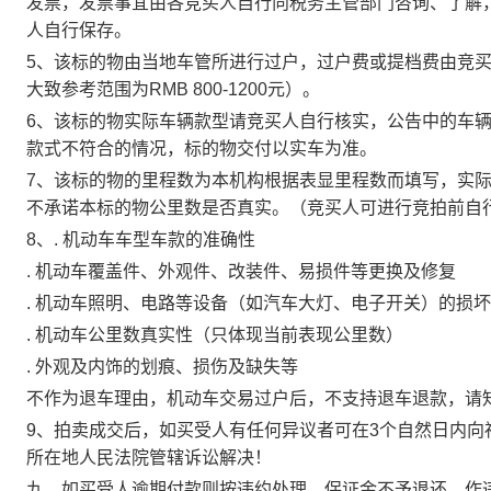
发票，发票事宜由各竞买人自行向税务主管部门咨询、了解
人自行保存。
5、该标的物由当地车管所进行过户，过户费或提档费由竞
大致参考范围为RMB 800-1200元）。
6、该标的物实际车辆款型请竞买人自行核实，公告中的车
款式不符合的情况，标的物交付以实车为准。
7、该标的物的里程数为本机构根据表显里程数而填写，实
不承诺本标的物公里数是否真实。（竞买人可进行竞拍前自
8
、
. 机动车车型车款的准确性
. 机动车覆盖件、外观件、改装件、易损件等更换及修复
. 机动车照明、电路等设备（如汽车大灯、电子开关）的损
. 机动车公里数真实性（只体现当前表现公里数）
. 外观及内饰的划痕、损伤及缺失等
不作为退车理由
，机动车交易过户后，不支持退车退款，请
9、拍卖成交后，如买受人有任何异议者可在3个自然日内向
所在地人民法院管辖诉讼解决！
九
、如买受人逾期付款则按违约处理，保证金不予退还，作