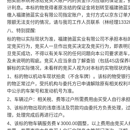
拍卖前
系统将冻结竞买人账户内的资金作为应缴的保证金，
计利息。本标的物竞得者原冻结的保证金
将划转至
福建
驰蓝
缴入福建
驰蓝
实业有限公司
指定账户，
支付方式以
京东
订单
限额无法支付的情况，
请与我司工作人员联系（林经理
1332
八
、特别提醒
:
标的物以实际现状为准，福建
驰蓝
实业有限公司不承担本标
定竞买行为，竞买人一旦作出竞买决定及竞买行为，即表明
旦竞买成功，不得以有关车况的任何问题向本公司要求退车
及未说明的瑕疵。竞买人应当亲自了解查验（包括
4S店保
解标的实际情况，未看样的竞买人视为对本标的实物现状的
1、标的物以机动车现状拍卖（不含车牌）。该标的物受银
的物正常过户，受托机构与委托方已申请解除原有相关权利
中公示的车架号和发动机号为准。
2、车辆过户：相关税、费等过户所需费用由买受人自行承
3、该标的物出现的违章违法及罚款均由委托方负责处理，
理，处理完成后再进行过户。
4、
该标的物车辆服务费￥
3000.00圆整，以上费用由竞买