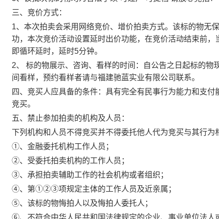
三
、竞价方式：
1、本次拍卖会采用网络竞价、增价拍卖方式。该标的物无
功，本次竞价活动设置延时出价功能，在竞价活动结束前，
即循环延时，延时5分钟。
2、 标的物展示、咨询、看样的时间：自公告之日起标的物
间看样，预约看样者请与福建
驰蓝实业
有限公司联系。
四
、竞买人应具备的条件：具有完全有民事行为能力和支付
竞买。
五
、禁止参加拍卖的机构及人员：
下列机构和人员不得竞买并不得委托他人代为竞买与其行为
①、金融委托机构工作人员；
②、受委托拍卖机构的工作人员；
③、承担拍卖辅助工作的社会机构或者组织；
④、第①②③项规定主体的工作人员及近亲属；
⑤、该标的物悔拍人以及悔拍人委托人；
⑥、不符合中华人民共和国法律规定的企业、事业单位法人