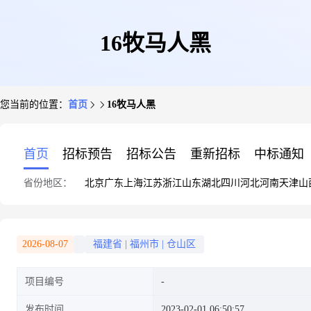
16牧马人黑
您当前的位置：
首页
16牧马人黑
首页
招标预告
招标公告
重新招标
中标通知
省份地区：
北京
广东
上海
江苏
浙江
山东
湖北
四川
河北
河南
天津
山
2026-08-07
福建省
|
福州市
|
仓山区
项目编号
发布时间
2023-02-01 06:50:57