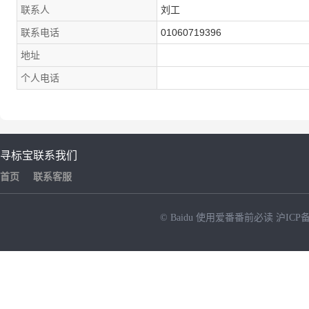
联系人
刘工
联系电话
01060719396
地址
个人电话
寻标宝
联系我们
首页
联系客服
© Baidu
使用爱番番前必读
沪ICP备
NEW
HOT