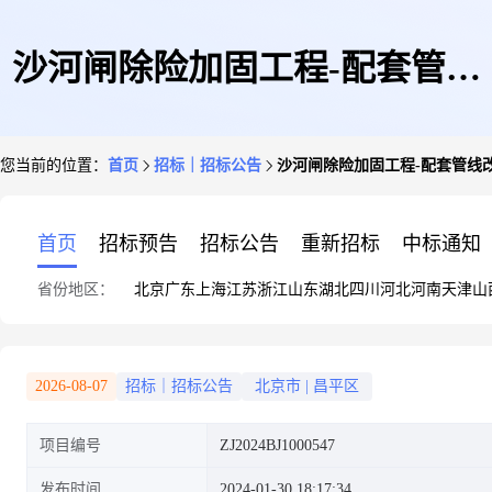
沙河闸除险加固工程-配套管线
您当前的位置：
首页
招标｜招标公告
沙河闸除险加固工程-配套管线
改移工程(通讯管线改移设计)比
首页
招标预告
招标公告
重新招标
中标通知
省份地区：
北京
广东
上海
江苏
浙江
山东
湖北
四川
河北
河南
天津
山
选公告
2026-08-07
招标｜招标公告
北京市
|
昌平区
项目编号
ZJ2024BJ1000547
发布时间
2024-01-30 18:17:34