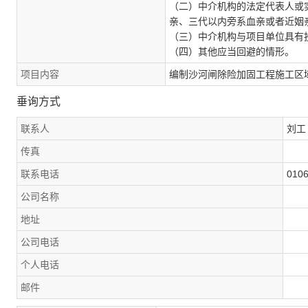
（二）中介机构的法定代表人或
亲、三代以内旁系血亲或者近姻
（三）中介机构与项目单位具有
（四）其他应当回避的情形。
项目内容
编制沙河闸除险加固工程施工区
垂询方式
联系人
刘工
传真
联系电话
010
公司名称
地址
公司电话
个人电话
邮件