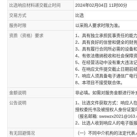
比选响应材料递交截止时间
2024年02月04日 11时00分
交易方式
比选
服务时限
以采购人要求时限为准。
资质（资格）要求
1、具有独立承担民事责任的能
2、具有良好的信誉和健全的财
3、具有履行合同所必需的设备
4、有依法缴纳税收和社会保障
5、在经营活动中没有重大违法
6、在响应文件提交截止日期前经
7、响应人须具备电子通信广电
8、本项目不接受联合体。
金额说明
非必填。如需对服务金额进行补
公告说明
1、比选文件获取方式：响应人
授权委托书及被授权人身份证复
（报名邮箱: swswzx2021@
2、比选人收到响应人的电子版
有无回避情况
（一）不同中介机构的法定代表