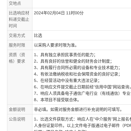
交地点
比选响应材
2024年02月04日 11时00分
料递交截止
时间
交易方式
比选
服务时限
以采购人要求时限为准。
资质（资
1、具有独立承担民事责任的能力；
格）要求
2、具有良好的信誉和健全的财务会计制度；
3、具有履行合同所必需的设备和专业技术能力；
4、有依法缴纳税收和社会保障资金的良好记录；
5、在经营活动中没有重大违法记录；
6、在响应文件提交截止日期前经“信用中国”网站查
7、响应人须具备电子通信广电行业（有线通信）专业
8、本项目不接受联合体。
金额说明
非必填。如需对服务金额进行补充说明的可填写。
公告说明
1、比选文件获取方式：响应人在“中介服务”网上报
人身份证复印件。以上文件电子版通过电子邮件（PDF格式）