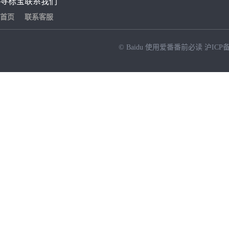
寻标宝
联系我们
首页
联系客服
© Baidu
使用爱番番前必读
沪ICP备
NEW
HOT
暂时没有搜索结果…