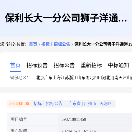
保利长大一分公司狮子洋通道
您当前的位置：
首页
招标｜招标公告
保利长大一分公司狮子洋通道T
T9标项目采购镀锌止水钢板等
首页
招标预告
招标公告
重新招标
中标通知
省份地区：
北京
广东
上海
江苏
浙江
山东
湖北
四川
河北
河南
天津
山
一批
2026-08-06
招标｜招标公告
广东省
|
广州市
|
天河区
项目编号
598710011450
发布时间
2024-03-11 16:57:07