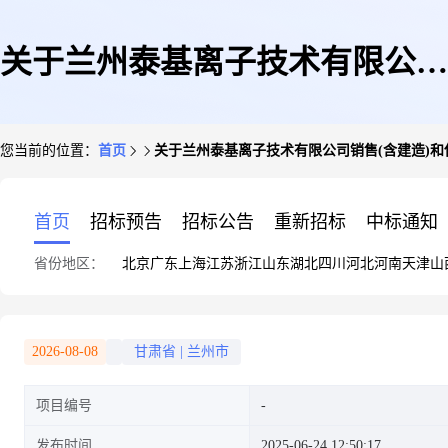
关于兰州泰基离子技术有限公司
您当前的位置：
首页
关于兰州泰基离子技术有限公司销售(含建造)
销售(含建造)和使用小型化重离
首页
招标预告
招标公告
重新招标
中标通知
省份地区：
北京
广东
上海
江苏
浙江
山东
湖北
四川
河北
河南
天津
山
子治疗装置项目环境影响报告书
2026-08-08
甘肃省
|
兰州市
项目编号
受理情况的公示
发布时间
2025-06-24 12:50:17