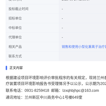
投标截止时间
招标单位
中标单位
代理单位
相关产品
销售和使用小型化重离子治疗
联系方式
正文内容
根据建设项目环境影响评价审批程序的有关规定，现将
兰州
疗装置项目环境影响报告书
受理情况予以公示，
公示期为
20
联系电话：
0931-825
9418
邮箱：
lzxqhbjhpc@163.com
通讯地址：兰州新区中川商务中心
1号楼6
49
室