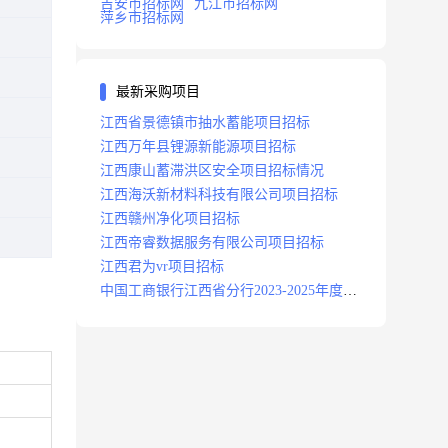
吉安市招标网
九江市招标网
萍乡市招标网
最新采购项目
江西省景德镇市抽水蓄能项目招标
江西万年县锂源新能源项目招标
江西康山蓄滞洪区安全项目招标情况
江西海沃新材料科技有限公司项目招标
江西赣州净化项目招标
江西帝睿数据服务有限公司项目招标
江西君为vr项目招标
中国工商银行江西省分行2023-2025年度补
充医疗保险项目招标公告