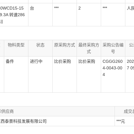
0WCD15-15
台
***
2
***
人
9.3A 转速286
||
额
物料类型
状态
原采购方式
最终采购方
采购公告编
公
式
号
备件
进行中
比价采购
比价采购
CGGG260
202
4-0043-00
7 0
4
标供应商
成交
江西泰景科技发展有限公司
***元