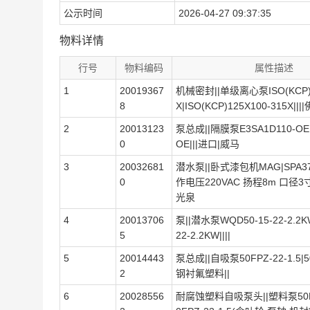
公示时间
2026-04-27 09:37:35
物料详情
行号
物料编码
属性描述
1
20019367
机械密封||单级离心泵ISO(KCP)1
8
X|ISO(KCP)125X100-315X||
2
20013123
泵总成||隔膜泵E3SA1D110-OE|
0
OE|||进口|威马
3
20032681
潜水泵||卧式漆包机MAG|SPA37-
0
作电压220VAC 扬程8m 口径3寸
光泉
4
20013706
泵||潜水泵WQD50-15-22-2.2K
5
22-2.2KW||||
5
20014443
泵总成||自吸泵50FPZ-22-1.5|50F
2
钢衬氟塑料||
6
20028556
耐腐蚀塑料自吸泵头||塑料泵50FPZ