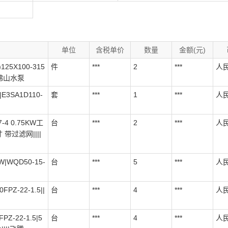
单位
含税单价
数量
金额(元)
25X100-315
件
***
2
***
人
||佛山水泵
E3SA1D110-
套
***
1
***
人
4 0.75KW工
台
***
2
***
人
 带过滤网||||
W|WQD50-15-
台
***
5
***
人
PZ-22-1.5||
台
***
4
***
人
-22-1.5|5
台
***
4
***
人