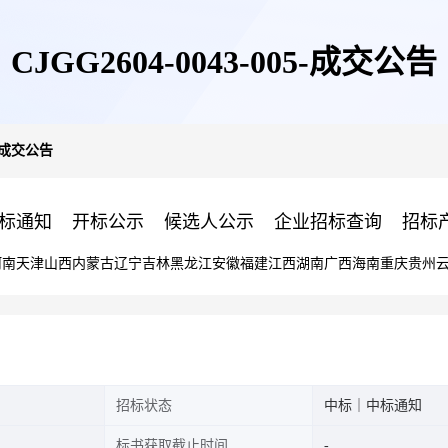
CJGG2604-0043-005-成交公告
05-成交公告
标通知
开标公示
候选人公示
企业招标查询
招标
河南
天津
山西
内蒙古
辽宁
吉林
黑龙江
安徽
福建
江西
湖南
广西
海南
重庆
贵州
招标状态
中标｜中标通知
标书获取截止时间