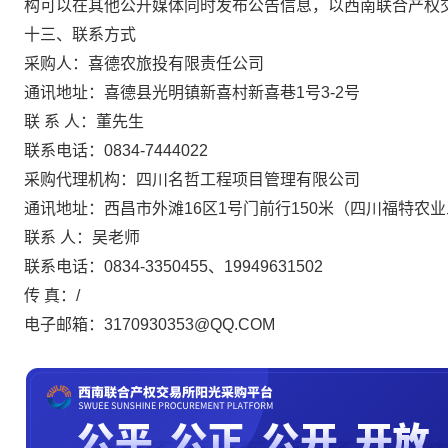
构可以在其他公开媒体同时发布公告信息，以西南联合产权
十
三
、联系方式
采购人：
喜德农旅投有限责任公司
通讯地址：喜德县光明镇新喜村新喜巷
1号3-2号
联
系
人：董先生
联系电话：
0834-7444022
采购代理机构：
四川名哲工程项目管理有限公司
通讯地址：
西昌市外滩
16区1号门前行150米（四川福特农
联系
人：
吴老师
联系电话：
0834-3350455、19949631502
传
真：
/
电子邮箱：
3170930353@QQ.COM