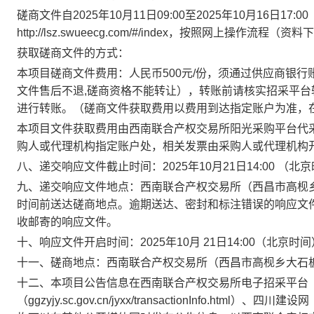
磋商文件自
202
5
年
10
月
11
日
09:00至
202
5
年
10
月
16
日
17:
http://lsz.swueecg.com/#/index，按照网上操作流
获取磋商文件的方式：
本项目磋商文件费用：人民币
5
00元/份，须通过供应商银
文件售后不退,磋商资格不能转让），转账前请核实招采平台转
进行转账。（磋商文件获取费用以费用到达指定账户为准，
本项目文件获取费用由西南联合产权交易所阳光采购平台代
购人或代理机构指定账户处，相关发票由采购人或代理机构
八、递交响应文件截止时间：
2025
年
10
月
21
日
14
:
0
0
（北京
九、递交响应文件地点：
西南联合产权交易所（西昌市高枧
时间前送达磋商地点。逾期送达、密封和标注错误的响应文
收邮寄的响应文件。
十、响应文件开启时间：
2025
年
10
月
21
日
14
:
0
0
（北京时间
十一、磋商地点：
西南联合产权交易所（西昌市高枧乡大石
十二、
本项目公告信息在西南联合产权交易所电子招采平台
（ggzyjy.sc.gov.cn/jyxx/transactionInfo.html）、四