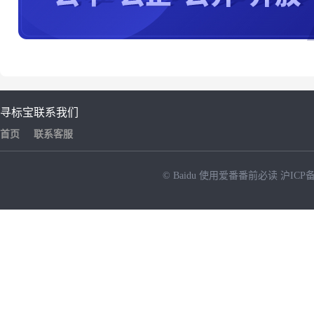
寻标宝
联系我们
首页
联系客服
© Baidu
使用爱番番前必读
沪ICP备
NEW
HOT