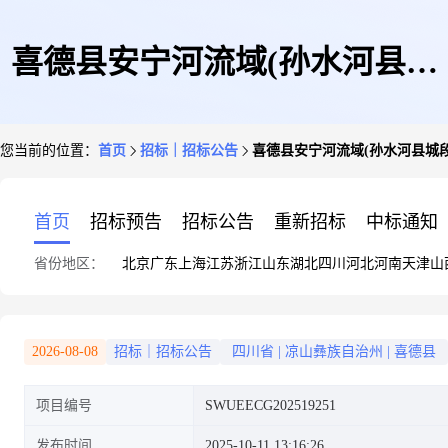
喜德县安宁河流域(孙水河县城
您当前的位置：
首页
招标｜招标公告
喜德县安宁河流域(孙水河县城
段)水环境综合治理项目造价咨
首页
招标预告
招标公告
重新招标
中标通知
省份地区：
北京
广东
上海
江苏
浙江
山东
湖北
四川
河北
河南
天津
山
询服务(第二次)磋商公告
2026-08-08
招标｜招标公告
四川省
|
凉山彝族自治州
|
喜德县
项目编号
SWUEECG202519251
发布时间
2025-10-11 13:16:26