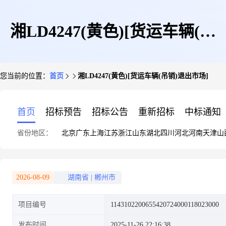
湘LD4247(黄色)[货运车辆(吊
您当前的位置：
首页
湘LD4247(黄色)[货运车辆(吊销)退出市场]
销)退出市场]
首页
招标预告
招标公告
重新招标
中标通知
省份地区：
北京
广东
上海
江苏
浙江
山东
湖北
四川
河北
河南
天津
山
2026-08-09
湖南省
|
郴州市
项目编号
1143102200655420724000118023000
发布时间
2025-11-26 22:16:38