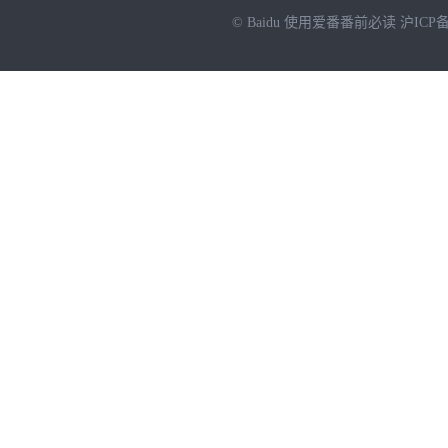
© Baidu
使用爱番番前必读
沪ICP备
NEW
HOT
暂时没有搜索结果…