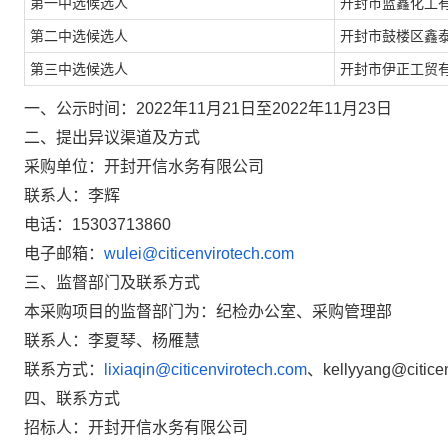
第一中
选
候选人
开封市蓝鑫化工
第二中
选
候选人
开封市鼓楼区鑫
第三中
选
候选人
开封市伊正工贸
一、公示时间：
2022
年
11
月21
日至
2022
年
11
月
23
日
二
、
提出异议渠道及
方式
采购单位
：
开封开信水务有限公司
联系人：
李辉
电
话：
15303713860
电子
邮箱
：
wulei@citicenvirotech.com
三
、监督部门
及联系方式
本采购项目的
监督部门
为
：
纪检办公室、采购管理部
联系人：
李夏琴、杨雁慧
联系方式：
lixiaqin@citicenvirotech.com
、
kellyyang@citice
四、联系方式
招标人：开封开信水务有限公司