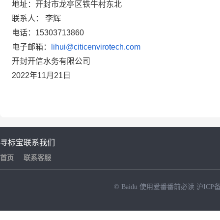
地址：开封市龙亭区铁牛村东北
联系人：
李辉
电话：
1
5303713860
电子邮箱：
lihui@citicenvirotech.com
开封开信水务有限公司
2022
年
11
月21
日
寻标宝
联系我们
首页
联系客服
© Baidu
使用爱番番前必读
沪ICP备
NEW
HOT