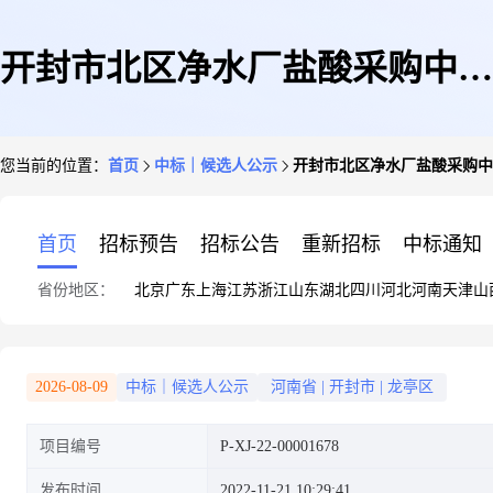
开封市北区净水厂盐酸采购中选
您当前的位置：
首页
中标｜候选人公示
开封市北区净水厂盐酸采购中
候选人公示
首页
招标预告
招标公告
重新招标
中标通知
省份地区：
北京
广东
上海
江苏
浙江
山东
湖北
四川
河北
河南
天津
山
2026-08-09
中标｜候选人公示
河南省
|
开封市
|
龙亭区
项目编号
P-XJ-22-00001678
发布时间
2022-11-21 10:29:41