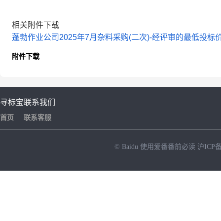
相关附件下载
蓬勃作业公司2025年7月杂料采购(二次)-经评审的最低投标价
附件下载
寻标宝
联系我们
首页
联系客服
© Baidu
使用爱番番前必读
沪ICP备
NEW
HOT