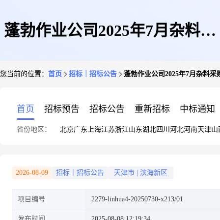
蓬勃作业公司2025年7月杂料采
您当前的位置：
首页
招标｜招标公告
蓬勃作业公司2025年7月杂料采
购
首页
招标预告
招标公告
重新招标
中标通知
省份地区：
北京
广东
上海
江苏
浙江
山东
湖北
四川
河北
河南
天津
山
2026-08-09
招标｜招标公告
天津市
|
滨海新区
项目编号
2279-linhua4-20250730-x213/01
发布时间
2025-08-08 12:19:34