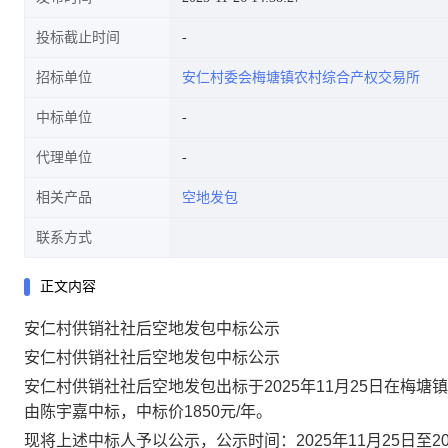
投标截止时间
招标单位
安仁村委会梅塘镇农村综合产权交易所
中标单位
代理单位
相关产品
空地发包
联系方式
正文内容
安仁村供销社社后空地发包中标公示
安仁村供销社社后空地发包
中标公示
安仁村供销社社后空地发包出标
于
2025
年
11
月
25
日
在
梅塘镇
由陈宇嘉中标，中标价
1850
元
/
年。
现将上述中标人予以公示，公示时间：
2025
年
11
月
25
日
至
2