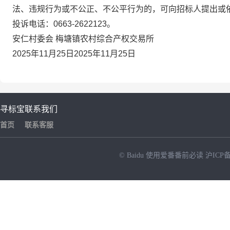
法、违规行为或不公正、不公平行为的，可向招标人提出或
投诉电话：
0663-2622123
。
安仁
村委会 梅塘镇
农村综合产权交易所
2025
年
11
月
25
日
2025
年
11
月
25
日
寻标宝
联系我们
首页
联系客服
© Baidu
使用爱番番前必读
沪ICP备
NEW
HOT