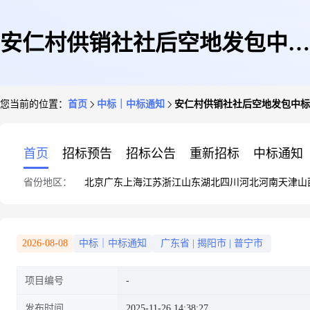
安仁村供销社社后空地发包中标
您当前的位置：
首页
中标｜中标通知
安仁村供销社社后空地发包中标
公示
首页
招标预告
招标公告
重新招标
中标通知
省份地区：
北京
广东
上海
江苏
浙江
山东
湖北
四川
河北
河南
天津
山
2026-08-08
中标｜中标通知
广东省
|
揭阳市
|
普宁市
项目编号
发布时间
2025-11-26 14:38:27