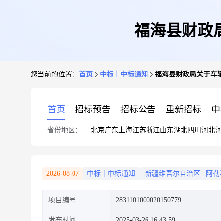
福海县财政
您当前的位置：
首页
中标｜中标通知
福海县财政局关于车
首页
招标预告
招标公告
重新招标
中
省份地区：
北京
广东
上海
江苏
浙江
山东
湖北
四川
河北
2026-08-07
中标｜中标通知
新疆维吾尔自治区
|
阿勒
项目编号
2831101000020150779
发布时间
2025-03-26 16:43:59