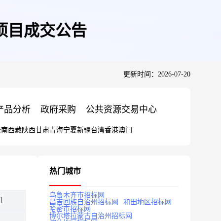
项目成交公告
更新时间：2026-07-20
产品分析
政府采购
公共资源交易中心
云南
西藏
陕西
甘肃
青海
宁夏
新疆
台湾
香港
澳门
热门城市
乌鲁木齐市招标网
知
昌吉回族自治州招标网
和田地区招标网
哈密市招标网
博尔塔拉蒙古自治州招标网