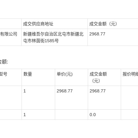
成交供应商地址
成交金额（元）
有限公司
新疆维吾尔自治区北屯市新疆北
2968.77
屯市林茵街1585号
额:
型号
数量
单价(元)
成交金额
报价明
（元）
1
2968.77
2968.77
1
0.0