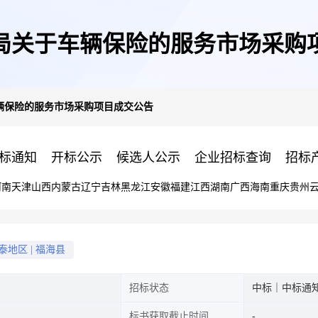
局关于车辆保险的服务市场采购
辆保险的服务市场采购项目成交公告
标通知
开标公示
候选人公示
企业招标查询
招标
河南
天津
山西
内蒙古
辽宁
吉林
黑龙江
安徽
福建
江西
湖南
广西
海南
重庆
贵州
泰地区
|
福海县
招标状态
中标｜中标通
标书获取截止时间