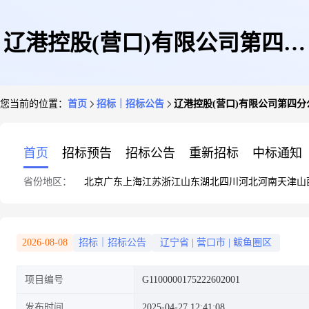
辽港控股(营口)有限公司第四分
您当前的位置：
首页
招标｜招标公告
辽港控股(营口)有限公司第四分
公司2025年度雷达液位计天线采
首页
招标预告
招标公告
重新招标
中标通知
省份地区：
北京
广东
上海
江苏
浙江
山东
湖北
四川
河北
河南
天津
山
购项目(二次采购)-询比采购公
2026-08-08
招标｜招标公告
辽宁省
|
营口市
|
鲅鱼圈区
项目编号
G1100000175222602001
告
发布时间
2025-04-27 12:41:08