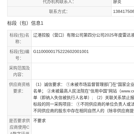
代办机构联系人：
廖炎
联系方式：
13841750
标段（包）信息1
标段(包)名
辽港控股（营口）有限公司第四分公司2025年度雷达液
称：
标段(包)编
G1100000175222602001001
号：
采购范围及
内容：
供应商资格
（1）诚信要求： ①未被市场监督管理部门在“国家企业信用
要求：
名单； ②未被最高人民法院在“信用中国”网站（www.cre
单（即纳入失信被执行人名单）; （2）关联关系禁
标段的同一采购项目： ①不同供应商的单位负责人或法
不同供应商的股东中存在相同自然人的（除非供应商提
是否要求供
不要求
应商使用C
A数字证书