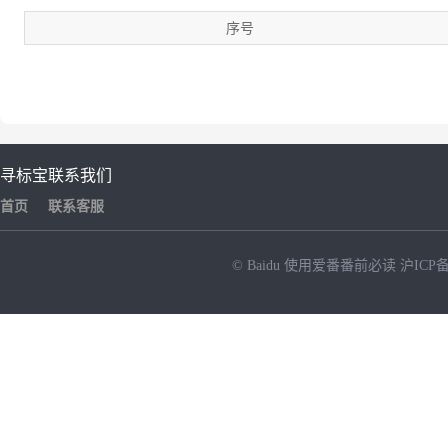
序号
寻标宝
联系我们
首页
联系客服
© Baidu
使用爱番番前必读
沪ICP备
NEW
HOT