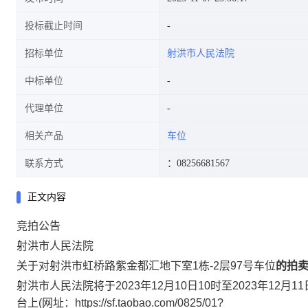
投标截止时间
招标单位
射洪市人民法院
中标单位
代理单位
相关产品
车位
联系方式
：08256681567
正文内容
竞拍公告
射洪市人民法院
关于对
射洪市虹桥路紫金都汇地下室
1
栋
-2
层
97
号车位
的拍
射洪市
人民法院将于
2023
年
12
月
10
日
1
0
时至
2023
年
12
月
11
台上
(
网址
：
https://sf.taobao.com/0825/01?