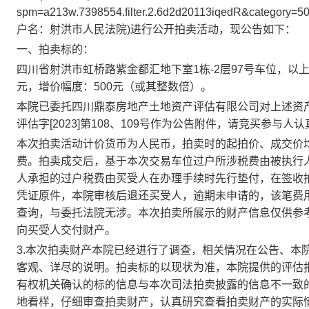
spm=a213w.7398554.filter.2.6d2d20113iqedR&category=5
户名：
射洪市
人民法院
)
进行公开拍卖活动，现公告如下：
一、拍卖标的：
四川省
射洪市虹桥路紫金都汇地下室
1
栋
-2
层
97
号
车位
，以
元，增价幅度：
500
元（或其整数倍）。
本院已委托
四川鼎泰房地产土地资产评估有限公司
对上述资
评估字
[2023]
第
108
、
109
号作为公告附件，请竞买参与人认
本次拍卖活动计价货币为人民币，拍卖时的起拍价、成交价
费。拍卖成交后，基于本次交易
车位
过户所涉税费由被执行
人承担的过户税费由买受人在办理手续时先行垫付，在签收
凭证原件，本院审核后退还买受人，逾期未申请的，该笔费
查询，与委托法院无涉。本次拍卖所展示的财产信息仅供参
向买受人交付财产。
3.
本次拍卖财产本院已经进行了调查，相关情况在公告、本
客观、详尽的说明。拍卖标的以现状为准，本院提供的评估
有权机关确认的标的信息与本次司法拍卖披露的信息不一致
地看样，仔细审查拍卖财产，认真研究查看拍卖财产的实际