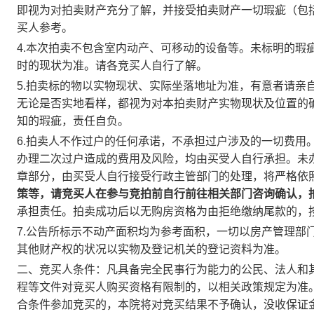
即视为对拍卖财产充分了解，并接受拍卖财产一切瑕疵（包
买人参考。
4.
本次拍卖不包含室内动产、可移动的设备等。未标明的瑕
时的现状为准。请各竞买人自行了解。
5.
拍卖标的物以实物现状、实际坐落地址为准，有意者请亲
无论是否实地看样，都视为对本拍卖财产实物现状及位置的
知的瑕疵，责任自负。
6.
拍卖人不作过户的任何承诺，不承担过户涉及的一切费用
办理二次过户造成的费用及风险
，均
由买受人自行承担。未
章部分，由买受人自行接受行政主管部门
的处理，将严格
依
策等，请竞买人在参与竞拍前自行前往相关部门咨询确认，
承担责任。拍卖成功后以无购房资格为由拒绝缴纳尾款的，
7.
公告所标示不动产面积均为参考面积，一切以房产管理部
其他财产权的状况以实物及登记机关的登记资料为准。
二、竞买人条件：凡具备完全民事行为能力的公民、法人和
程等文件对竞买人购买资格有限制的，以相关政策规定为准
合条件参加竞买的，本院将对竞买结果不予确认，没收保证