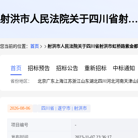
射洪市人民法院关于四川省射洪
您当前的位置：
首页
射洪市人民法院关于四川省射洪市虹桥路紫金都汇地
市虹桥路紫金都汇地下室1栋-2
首页
招标预告
招标公告
重新招标
中标通知
省份地区：
北京
广东
上海
江苏
浙江
山东
湖北
四川
河北
河南
天津
山
层97号车位(第一次拍卖)的公告
2026-08-06
四川省
|
遂宁市
|
射洪市
项目编号
发布时间
2023-11-07 23:36:17