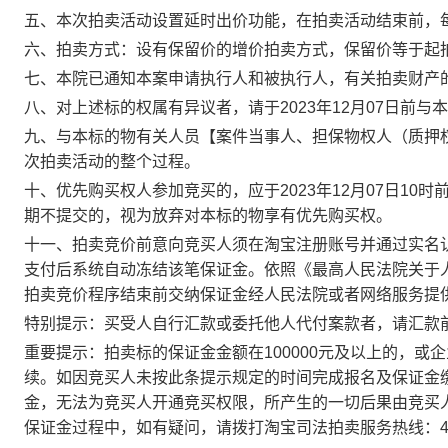
五
、本次拍卖活动设置延时出价功能，在拍卖活动结束前，
六
、拍卖方式：设有保留价的增价拍卖方式，保留价等于起
七、
本院已通知本案申请执行人和被执行人
，有关拍卖财产
八、对上述标的权属有异议者，请于
2023
年
12
月
07
日
前
与本
九、与本标的物有关人员
【
案件当事人、担保物权人（质押
次拍卖活动的整个过程。
十、
优先购买权人参加竞买的，应于
2023
年
12
月
07
日
1
0
时
期不提交的，视为放弃对本标的物享有优先购买权。
十
一
、拍卖竞价前意向竞买人须在淘宝注册账号并通过实名
支付后系统自动冻结该笔保证金。依照《最高人民法院关于
拍卖竞价程序结束前交纳保证金经人民法院或者网络服务提
特别提示：买受人自行汇款或委托他人代付案款者，请汇款
重要提示：拍卖标的保证金金额在
100000
元及以上的，或企
续。如因竞买人未按此条提示规定的时间完成报名及保证金
金，无法为竞买人开通竞买权限，所产生的一切后果由竞买
保证金过程中，如有疑问，请拨打淘宝司法拍卖服务热线：