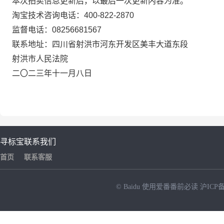
本次拍卖信息更新后，以最后一次更新内容为准。
淘宝技术咨询电话：
400-822-2870
监督电话：
08256681567
联系地址：四川省射洪市河东开发区美丰大道东段
射洪市
人民法院
二
〇
二
三
年
十一
月
八
日
寻标宝
联系我们
首页
联系客服
© Baidu
使用爱番番前必读
沪ICP备
NEW
HOT