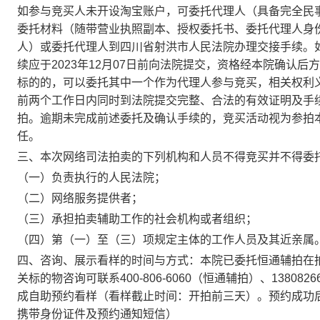
如参与竞买人未开设淘宝账户，可委托代理人（具备完全民
委托材料（随带营业执照副本、授权委托书、委托代理人身
人）或委托代理人到四川省射洪市人民法院办理交接手续。
续应于
2023
年
12
月
07
日
前
向
法
院提交，资格经
本
院确认后方
标的的，可以委托其中一个作为代理人参与竞买，相关权利
前两个工作日内同时到
法
院提交完整、合法的有效证明及手
拍。逾期未完成前述委托及确认手续的，竞买活动视为参拍
任。
三、
本次网络司法拍卖的下列机构和人员不得竞买并不得委
（一）负责执行的人民法院；
（二）网络服务提供者；
（三）承担拍卖辅助工作的社会机构或者组织；
（四）第（一）至（三）项规定主体的工作人员及其近亲属
四、咨询、展示看样的时间与方式：本院已委托恒通辅拍在
关标的物咨询可联系
400-806-6060
（恒通辅拍）、
1380826
成自助预约看样（看样截止时间：开拍前三天）。预约成功
携带身份证件及预约通知短信）