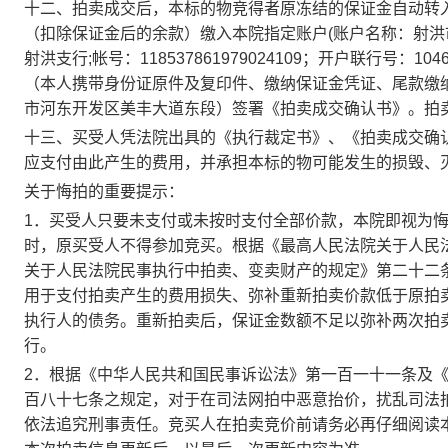
十
二
、拍卖成交后，本标的物竞得者原冻结的保证金自动转
（
扣除保证金后的余款
）缴入本院指定账户
(
账户名称：射洪
射洪支行
;
帐号：
118537861979024109
；
开户联行号：
104
（本人携带身份证原件及复印件、缴纳保证金凭证、尾款缴
市河东开发区美丰大道东段）签署《拍卖成交确认书》。拍
十
三
、买受人凭法院出具的《执行裁定书》、《拍卖成交确
应支付由此产生的费用，并承担本标的物可能发生的损毁、
关于悔拍的重要提示：
1
．买受人只要未支付或未按时支付全部价款，本院即视为
时，原买受人不得参加竞买。根据《最高人民法院关于人民
关于人民法院民事执行中拍卖、变卖财产的规定》第二十二
用于支付拍卖产生的费用损失、弥补重新拍卖价款低于原拍
执行人的债务。重新拍卖后，保证金数额不足以弥补两次拍
行。
2
．根据《中华人民共和国民事诉讼法》第一百一十
一
条及
百八十七条之规定，对于在司法网拍中恶意抬价，扰乱司法
依法追究刑事责任。竞买人在拍卖竞价前请务必再仔细阅读