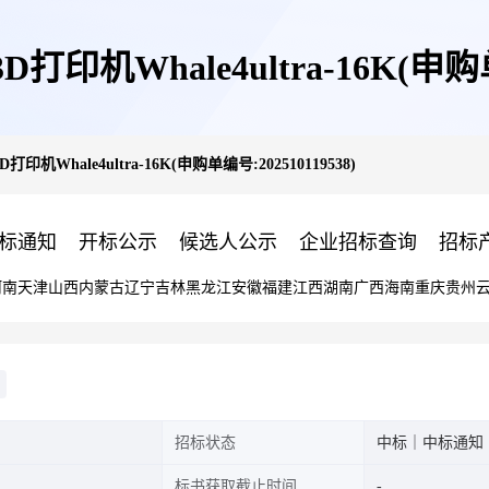
印机Whale4ultra-16K(申购单编
印机Whale4ultra-16K(申购单编号:202510119538)
标通知
开标公示
候选人公示
企业招标查询
招标
河南
天津
山西
内蒙古
辽宁
吉林
黑龙江
安徽
福建
江西
湖南
广西
海南
重庆
贵州
招标状态
中标｜中标通知
标书获取截止时间