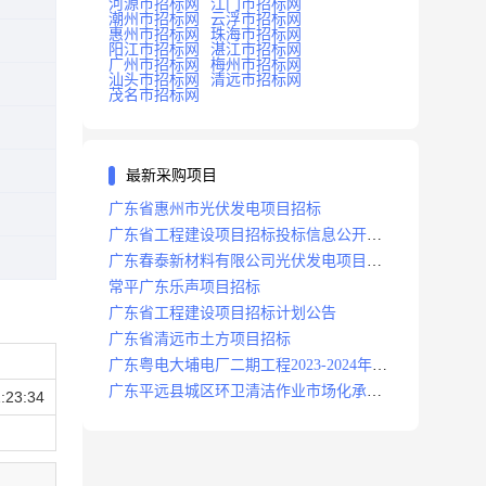
河源市招标网
江门市招标网
潮州市招标网
云浮市招标网
惠州市招标网
珠海市招标网
阳江市招标网
湛江市招标网
广州市招标网
梅州市招标网
汕头市招标网
清远市招标网
茂名市招标网
最新采购项目
广东省惠州市光伏发电项目招标
广东省工程建设项目招标投标信息公开目
录
广东春泰新材料有限公司光伏发电项目招
标
常平广东乐声项目招标
广东省工程建设项目招标计划公告
广东省清远市土方项目招标
广东粤电大埔电厂二期工程2023-2024年度
安保服务项目招标公告
广东平远县城区环卫清洁作业市场化承包
:23:34
项目招标中标候选人公示