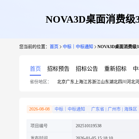
NOVA3D桌面消费级3D打
您当前的位置：
首页
中标｜中标通知
NOVA3D桌面消费级3D打
首页
招标预告
招标公告
重新招标
中
省份地区：
北京
广东
上海
江苏
浙江
山东
湖北
四川
河北
2026-08-08
中标｜中标通知
广东省
|
广州市
|
海珠区
项目编号
202510119538
发布时间
2026-01-05 15:18:10