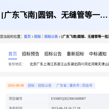
[广东飞南]圆钢、无缝管等一批
您当前的位置：
首页
招标｜招标公告
[广东飞南]圆钢、无缝管等一批采
采购(6-6)的询价公告
首页
招标预告
招标公告
重新招标
中标通知
省份地区：
北京
广东
上海
江苏
浙江
山东
湖北
四川
河北
河南
天津
山
2026-08-08
招标｜招标公告
广东省
|
肇庆市
|
四会市
项目编号
ESSRFQ2023061600007
发布时间
2023-06-19 16:17:18