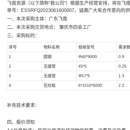
飞南资源（以下简称“我公司”）根据生产经营安排，将在飞
单号：
ESSRFQ2023061600007
，诚邀广大有合作意向的供
一、
本次采购主体：
广东飞南
二、
本次
采购交货
地点
：
肇庆市四会工厂
三
、
采购标的：
序号
物料名称
规格型号
需求
1
圆钢
Φ40*9000
0.9
2
无缝管
45*5
0.25
3
无缝管
Φ57*5
1.3
4
花纹板
6*1510*6000
2.2
补充技术要求：
四、报价须知