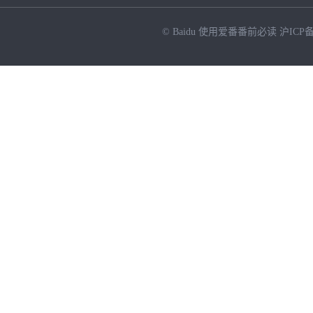
© Baidu
使用爱番番前必读
沪ICP备
NEW
HOT
暂时没有搜索结果…