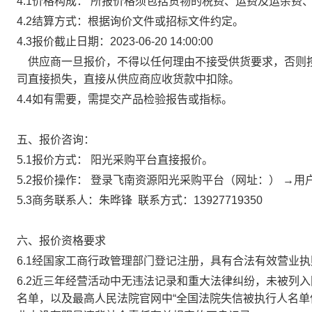
4.1
价
格构成
：
所
报价格须包括货物的税费、运费及
运杂费
4.2
结算方式：
根据询价文件或招标文件约定。
4.3
报价截止日期
：
2023-06-20 14:00:00
供应商一旦报价，不得以任何理由不接受供货要求，否则
司直接
损失，直接从供应商应收货款中扣除。
4.4
如有需要，需提交产品检验报告或指标。
五
、报价咨询：
5
.1
报价方式：
阳光采购平台直接报价。
5
.2
报价操作：
登录飞南资源阳光采购平台（网址：） →用
5
.3商务
联系人：朱晔锋 联系方式：13927719350
六、报价资格要求
6.1
经国家工商行政管理部门登记注册，具有合法有效营业执
6.2
近三年经营活动中无违法记录和重大法律纠纷，未被列入
名单，以及最高人民法院官网中“全国法院失信被执行人名单