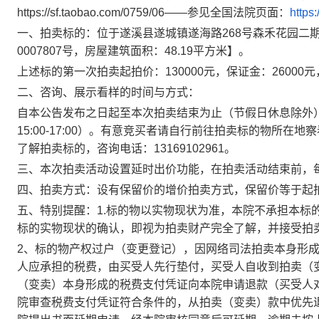
https://sf.taobao.com/0759/06
——参见全国法院页面：
https:/
一、拍卖
标的：
位于
遂溪县遂城镇遂海路
268号森禾花园二期
0007807号，房屋建筑面积：
48.19
平方米】
。
上述标的第一次拍卖起拍价：
130000
元，保证金：
26000
元
二、咨询、展示看样的时间与方式：
自本公告发布之日起至本次拍卖结束为止
（
节假日休息除外
15:00-17:00）。有意竞买
者
请自行前往拍卖
标的物
所在地
察
了解拍卖标的，咨询电话：
13
16910296
1
。
三、
本次拍卖活动设置延时出价功能，在拍卖活动结束前，
四、拍卖方式：
设有保留价的增价拍卖方式，保留价等于起
五、特别提醒：
1.标的物以实物现状为准，本院不承担本
标的实物现状的确认，即视为拍卖财产完全了解，并接受拍
2、标的物产权过户（变更登记），因网络司法拍卖本身形
人应承担的税费，由买受人先行垫付，买受人自收到拍卖（
（变卖）本身形成的税费支付凭证向本院申请退款（买受人
院审查税费支付凭证符合条件的，从拍卖（变卖）款中优先