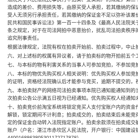
造成的差价、费用损失等，由原买受人承担，若其缴纳的保
受人无须另行承担责任，若其缴纳的保证金不足以弥补该差
民共和国民事诉讼法》第一百一十四条及《最高人民法院关
条之规定，对于在司法网拍中恶意抬价，扰乱司法拍卖秩序
追究刑事责任。
根据法律规定，法院有权在拍卖开始前、拍卖过程中，中止
六、
对上述标的权属有异议者，请于拍卖标的物开拍前五个
七、
与本标的物有利害关系的当事人可参加竞拍，不参加竞
八、本标的物优先购买权人相关说明：优先购买权人参加竞
的证明，资格经法院确认后才能参与竞买，逾期不提交的，
九、本拍卖财产的网络司法拍卖事项本院已通知能通知到的
次拍卖公告公示满五日视为已经通知。优先购买权人经通知
十、
拍卖竞价前淘宝系统将锁定竞买人支付宝账户内的资金
解锁，锁定期间不计利息；拍卖成交的，拍卖结束后未能竞
定的保证金自动转入法院指定账户。
拍卖余款须在拍卖成交
账户（
户名：湛江市赤坎区人民法院，开户银行：中国建设
4400168863805301172717878
）。