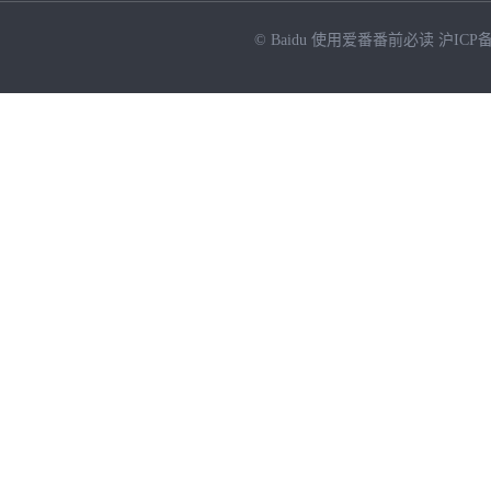
© Baidu
使用爱番番前必读
沪ICP备
NEW
HOT
暂时没有搜索结果…