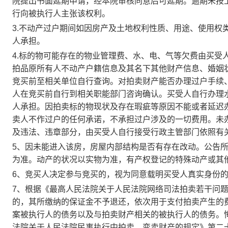
院提出书面延期申请，经本院审核同意后可延期。逾期未按
行向被执行人主张该权利。
3.不动产过户期间如因房产及土地权利性质、用途、使用权
人承担。
4.标的物可能存在的物业管理费、水、电、气等欠费由买受
拍品原所有人不动产户籍信息及其名下其他财产信息、婚姻
竞买前至相关单位自行查询。对拍卖财产能否办理过户手续
人在竞买前自行到相关职能部门咨询确认。买受人自行办理
人承担。因拍卖标的物现状及存在瑕疵等原因不能或者延迟
卖人不作过户的任何承诺，不承担过户涉及的一切费用。未
及违法、违章部分，由买受人自行接受行政主管部门依照有
5、因未能进入该房，房屋内部结构是否有存在改动。公告
为准。动产的状况以实物为准，有产权登记的特殊动产或其
6、竞买人决定参与竞买的，视为同意载明买受人真实身份
7、根据《最高人民法院关于人民法院网络司法拍卖若干问
的，其所缴纳的保证金不予退还，依次用于支付拍卖产生的
案被执行人的债务以及与拍卖财产相关的被执行人的债务。
法院关于人民法院民事执行中拍卖、变卖财产的规定》第二