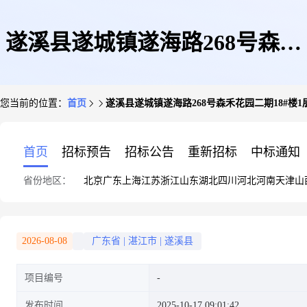
遂溪县遂城镇遂海路268号森禾
您当前的位置：
首页
遂溪县遂城镇遂海路268号森禾花园二期18#楼1
花园二期18#楼1层22号商铺
首页
招标预告
招标公告
重新招标
中标通知
省份地区：
北京
广东
上海
江苏
浙江
山东
湖北
四川
河北
河南
天津
山
2026-08-08
广东省
|
湛江市
|
遂溪县
项目编号
发布时间
2025-10-17 09:01:42