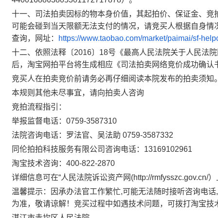
十一、
司法拍卖因标的物本身价值，其起拍价、保证金、竞
可能会碰到当天限额无法支付的情况，请竞买人根据自身情
查询，网址：
https://www.taobao.com/market/paimai/sf-help
十二、
依照法释〔
2016〕18号《最高人民法院关于人民
后，淘宝网拍平台将生成相应《司法拍卖网络竞价成功确认
竞买人在拍卖竞价前请务必再仔细阅读本院发布的拍卖须知
本规则其他未尽事宜，请向拍卖人咨询
竞拍流程指引：
举报监督电话：
0759-3587310
法院咨询电话：罗法官、吴法助
0759-35873
32
同伦拍拍科技服务有限公司
咨询电话：
13169102961
淘宝技术咨询：
400-822-2870
详细信息可在
“人民法院诉讼资产网(http://rmfysszc.gov.c
温馨提示：因承办法官工作繁忙
,可能无法随时接听咨询电
为准，敬请谅解！竞买过程中如遇技术问题，可拨打淘宝技术咨询电
湛江市赤坎区人民法院