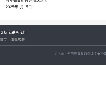
沂水县自然资源和规划局
2025年1月15日
寻标宝
联系我们
首页
联系客服
© Baidu
使用爱番番前必读
沪ICP备
NEW
HOT