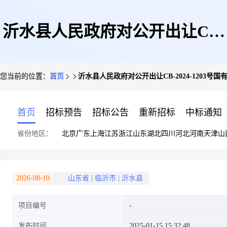
沂水县人民政府对公开出让CB-
您当前的位置：
首页
沂水县人民政府对公开出让CB-2024-1203
2024-1203号国有建设用地使用
首页
招标预告
招标公告
重新招标
中标通知
省份地区：
北京
广东
上海
江苏
浙江
山东
湖北
四川
河北
河南
天津
山
权方案的批复
2026-08-10
山东省
|
临沂市
|
沂水县
项目编号
发布时间
2025-01-15 15:32:48