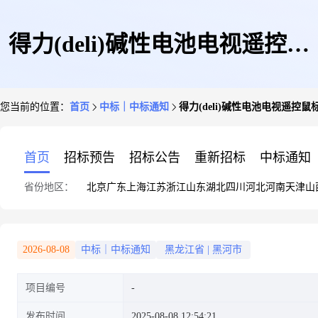
得力(deli)碱性电池电视遥控鼠
您当前的位置：
首页
中标｜中标通知
得力(deli)碱性电池电视遥控鼠标
标干电池办公用品7号两粒
首页
招标预告
招标公告
重新招标
中标通知
省份地区：
北京
广东
上海
江苏
浙江
山东
湖北
四川
河北
河南
天津
山
(18504)
2026-08-08
中标｜中标通知
黑龙江省
|
黑河市
项目编号
发布时间
2025-08-08 12:54:21