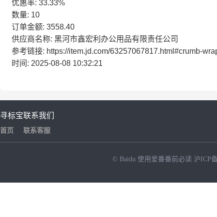
优惠率: 33.33%
数量: 10
订单金额: 3558.40
供应商名称: 黑河市鑫宏利办公用品有限责任公司
参考链接: https://item.jd.com/63257067817.html#crumb-wra
时间: 2025-08-08 10:32:21
寻标宝
联系我们
首页
联系客服
© Baidu
使用爱番番前必读
沪ICP备
NEW
HOT