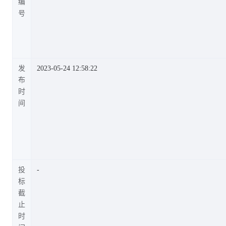
编
号
发
2023-05-24 12:58:22
布
时
间
投
标
截
止
时