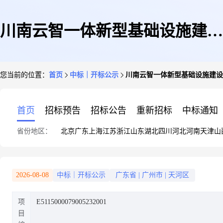
川南云智一体新型基础设施建设
您当前的位置：
首页
中标｜开标公示
川南云智一体新型基础设施建设
项目初步设计川南云智一体新型
首页
招标预告
招标公告
重新招标
中标通知
省份地区：
北京
广东
上海
江苏
浙江
山东
湖北
四川
河北
河南
天津
山
基础设施建设项目初步设计开标
2026-08-08
中标｜开标公示
广东省
|
广州市
|
天河区
项
E5115000079005232001
记录
目