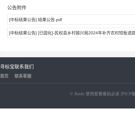
公告附件
[中标结果公告] 结果公告.pdf
[中标结果公告] [已固化]-民权县乡村振兴局2024年补齐农村短板道路设
寻标宝
联系我们
首页
联系客服
© Baidu
使用爱番番前必读
沪ICP备
NEW
HOT