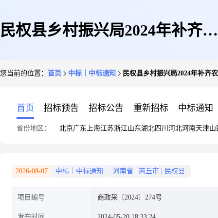
民权县乡村振兴局2024年补齐农
您当前的位置：
首页
中标｜中标通知
民权县乡村振兴局2024年补齐
村短板道路设计项目结果公告
首页
招标预告
招标公告
重新招标
中标通知
省份地区：
北京
广东
上海
江苏
浙江
山东
湖北
四川
河北
河南
天津
山
2026-08-07
中标｜中标通知
河南省
|
商丘市
|
民权县
项目编号
商政采〔2024〕274号
发布时间
2024-05-20 18:33:24