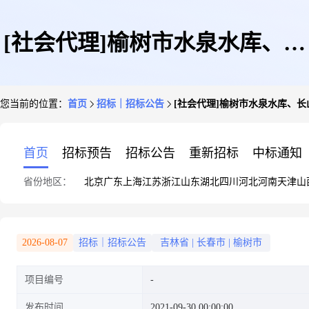
[社会代理]榆树市水泉水库、长
您当前的位置：
首页
招标｜招标公告
[社会代理]榆树市水泉水库、
山水库维修养护项目竞争性磋商
首页
招标预告
招标公告
重新招标
中标通知
省份地区：
北京
广东
上海
江苏
浙江
山东
湖北
四川
河北
河南
天津
山
公告
2026-08-07
招标｜招标公告
吉林省
|
长春市
|
榆树市
项目编号
发布时间
2021-09-30 00:00:00