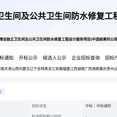
卫生间及公共卫生间防水修复工
楼增设独立卫生间及公共卫生间防水修复工程设计服务项目]中选结果的公
标通知
开标公示
候选人公示
企业招标查询
招标
河南
天津
山西
内蒙古
辽宁
吉林
黑龙江
安徽
福建
江西
湖南
广西
海南
重庆
贵州
区
招标状态
中标｜中标通知
标书获取截止时间