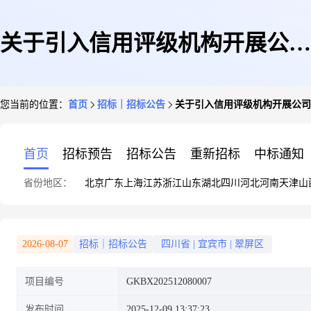
关于引入信用评级机构开展公司
您当前的位置：
首页
招标｜招标公告
关于引入信用评级机构开展公司
主体信用评级项目公开比选公告
首页
招标预告
招标公告
重新招标
中标通知
省份地区：
北京
广东
上海
江苏
浙江
山东
湖北
四川
河北
河南
天津
山
2026-08-07
招标｜招标公告
四川省
|
宜宾市
|
翠屏区
项目编号
GKBX202512080007
发布时间
2025-12-09 13:37:23