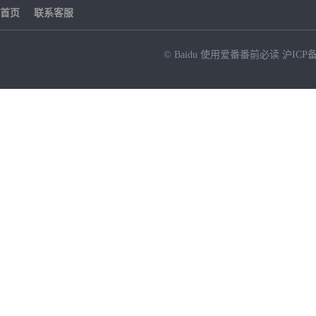
首页
联系客服
© Baidu
使用爱番番前必读
沪ICP备
NEW
HOT
暂时没有搜索结果…