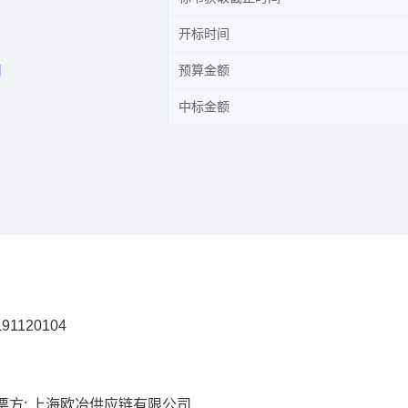
开标时间
司
预算金额
中标金额
91120104
票方: 上海欧冶供应链有限公司