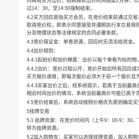
内再有买方出价，则再按新出价时间顺延2分钟，
过14：30，至14:30强制结束。
4.2买方回应是指买方会员，在竞价结束前通过交
取得竞价权，即表示同意接受并遵照执行本交易规
分及物理状态等法律规定的合同必要条款。
4.3竞价保证金：单卷资源，回应时无须冻结资金。
4.4出价规则：
4.4.1起拍价和加价梯度：出价以每个单卷为标的
4.4.2出价：竞价过程公开，竞价开始后所有回
买方报价递增，即每次报价必须大于前一个报价且
4.4.3买家出价之后，经系统提示，若高于当前
相近时间出价的情况，系统当前最高价可能已高于
4.5竞价结束后，系统自动按照价格优先原则确定
5挂牌交易
5.1 挂牌资源：在竞价时间内（上午9：00-9：3
转为挂牌资源。
5.2加入购物车：买家可以选择挂牌资源，加入购