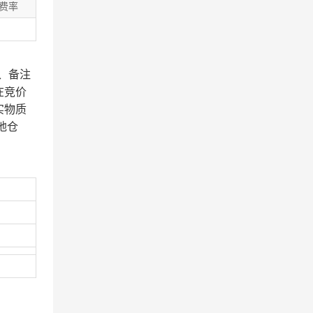
费率
、备注
在竞价
实物质
地仓