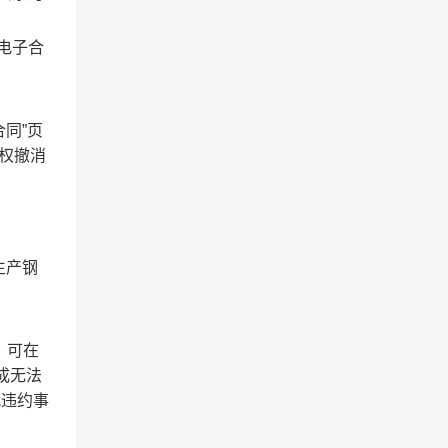
电子合
同”页
有权撤消
生产钢
，可在
成无法
就违约事