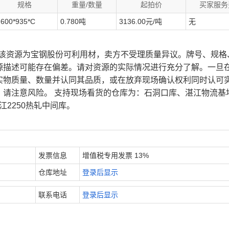
规格
重量/数量
起拍价
买家服务
.600*935*C
0.780吨
3136.00元/吨
无
、该资源为宝钢股份可利用材，卖方不受理质量异议。牌号、规格
源描述可能存在偏差。请对资源的实际情况进行充分了解。一旦
实物质量、数量并认同其品质，或在放弃现场确认权利同时认可
，请注意风险。 支持现场看货的仓库为：石洞口库、湛江物流基
江2250热轧中间库。
发票信息
增值税专用发票 13%
仓库地址
登录后显示
联系电话
登录后显示