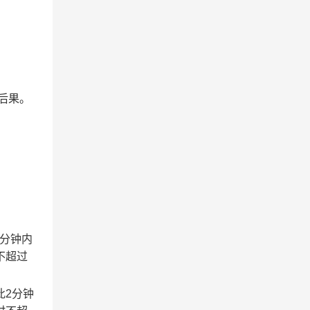
后果。
2分钟内
不超过
此2分钟