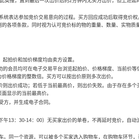
以此类推，直到最后一次出价后的2分钟内无买方出价，但上述延
易系统表达参加竞价交易意向的过程。买方回应成功后取得竞价权
则的各项条款，同时视为认可竞价标的物的重量、数量、实物质
物，起拍价和加价梯度均由卖方设置。
应成功的会员均可在电子交易平台浏览起拍价、价格梯度、当前价等
为价格梯度的整数倍。买方可以按出价原则多次出价。
最高价则出价成功；若低于当前最高价，则出价失败。由于存在多个
页面显示的当前最高价。
买受方，并生成电子合同。
0、下午13：30-14：00）无买家出价的单卷，不再延时竞价，自动
物车。同一个资源，可以被多个买家选入购物车，在购物车环节，