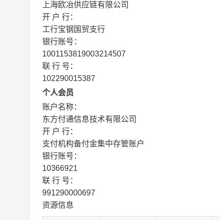
上海欧冶供应链有限公司
开 户 行：
工行宝钢国贸支行
银行账号：
1001153819003214507
联 行 号：
102290015387
个人会员
账户名称：
东方付通信息技术有限公司
开 户 行：
支付机构备付金集中存管账户
银行账号：
10366921
联 行 号：
991290000697
资源信息