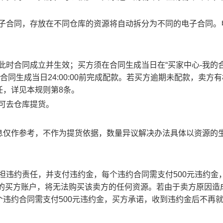
电子合同，存放在不同仓库的资源将自动拆分为不同的电子合同。
此时合同成立并生效；买方须在合同生成当日在“买家中心-我的合
合同生成当日24:00:00前完成配款。若买方逾期未配款，卖方
任，详见本规则第8条。
方可去仓库提货。
息仅作参考，不作为提货依据，数量异议解决办法具体以资源的
承担违约责任，并支付违约金，每个违约合同需支付500元违约金
责任的买方账户，将无法购买该卖方的任何资源。若由于卖方原因造
违约合同需支付500元违约金，买方承诺，收到违约金后不再