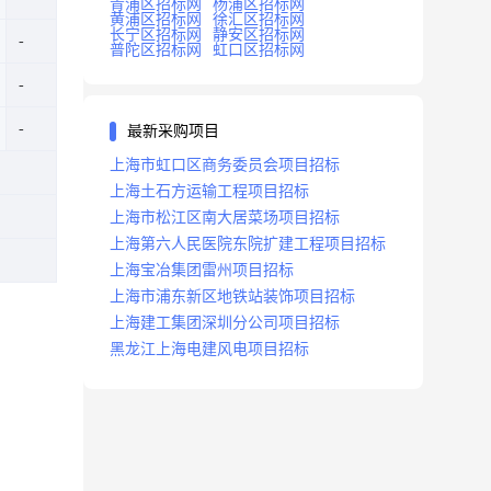
青浦区招标网
杨浦区招标网
黄浦区招标网
徐汇区招标网
长宁区招标网
静安区招标网
普陀区招标网
虹口区招标网
最新采购项目
上海市虹口区商务委员会项目招标
上海土石方运输工程项目招标
上海市松江区南大居菜场项目招标
上海第六人民医院东院扩建工程项目招标
上海宝冶集团雷州项目招标
上海市浦东新区地铁站装饰项目招标
上海建工集团深圳分公司项目招标
黑龙江上海电建风电项目招标