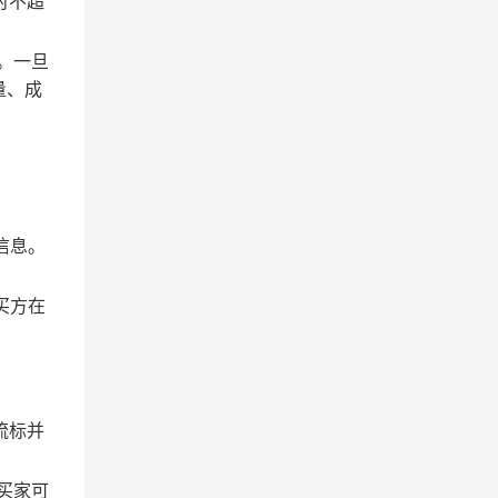
时不超
。一旦
量、成
信息。
买方在
流标并
买家可