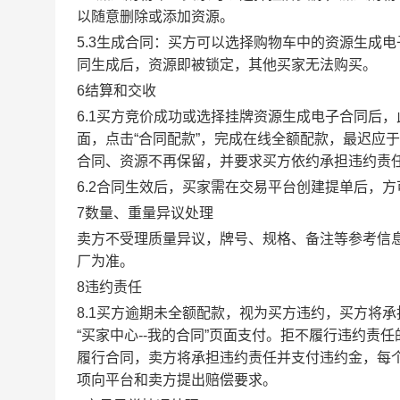
以随意删除或添加资源。
5.3生成合同：买方可以选择购物车中的资源生成
同生成后，资源即被锁定，其他买家无法购买。
6结算和交收
6.1买方竞价成功或选择挂牌资源生成电子合同后，
面，点击“合同配款”，完成在线全额配款，最迟应于
合同、资源不再保留，并要求买方依约承担违约责
6.2合同生效后，买家需在交易平台创建提单后，
7数量、重量异议处理
卖方不受理质量异议，牌号、规格、备注等参考信
厂为准。
8违约责任
8.1买方逾期未全额配款，视为买方违约，买方将
“买家中心--我的合同”页面支付。拒不履行违约
履行合同，卖方将承担违约责任并支付违约金，每个
项向平台和卖方提出赔偿要求。