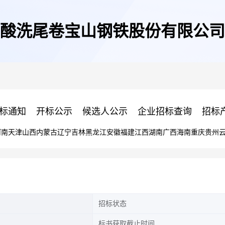
酸洗尾卷宝山钢铁股份有限公司
标通知
开标公示
候选人公示
企业招标查询
招标
河南
天津
山西
内蒙古
辽宁
吉林
黑龙江
安徽
福建
江西
湖南
广西
海南
重庆
贵州
招标状态
标书获取截止时间