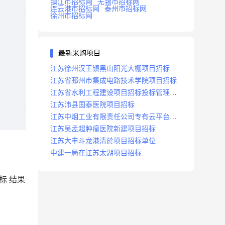
镇江市招标网
无锡市招标网
连云港市招标网
泰州市招标网
徐州市招标网
最新采购项目
江苏徐州汉王镇黑山阳光大棚项目招标
江苏省邳州市集成电路技术学院项目招标
江苏省水利工程建设项目招标投标管理办
法
江苏沛县国泰医院项目招标
江苏中烟工业有限责任公司专有云平台扩
容项目招标
江苏吴孟超肿瘤医院新建项目招标
江苏大丰斗龙港清於项目招标单位
中建一局在江苏太湖项目招标
中标
结果