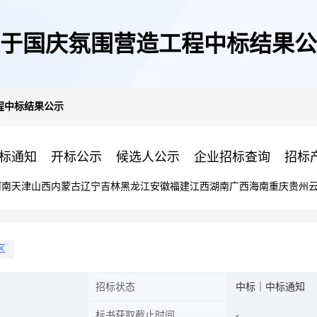
于国庆氛围营造工程中标结果公
程中标结果公示
标通知
开标公示
候选人公示
企业招标查询
招标
河南
天津
山西
内蒙古
辽宁
吉林
黑龙江
安徽
福建
江西
湖南
广西
海南
重庆
贵州
区
招标状态
中标｜中标通知
标书获取截止时间