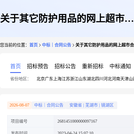
关于其它防护用品的网上超市合
您当前的位置：
首页
中标｜合同公告
关于其它防护用品的网上超市合
同公告
首页
招标预告
招标公告
重新招标
中标通知
省份地区：
北京
广东
上海
江苏
浙江
山东
湖北
四川
河北
河南
天津
山
2026-08-07
中标｜合同公告
安徽省
|
芜湖市
|
镜湖区
项目编号
2681451000000097167
发布时间
2023-04-24 15:07:10