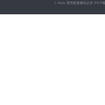
© Baidu
使用爱番番前必读
沪ICP备
NEW
HOT
暂时没有搜索结果…