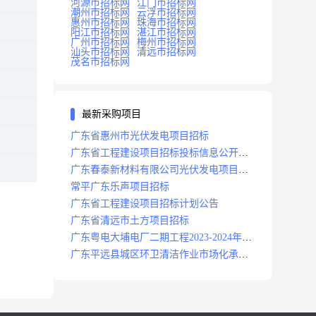
河源市招标网
江门市招标网
潮州市招标网
云浮市招标网
惠州市招标网
珠海市招标网
阳江市招标网
湛江市招标网
广州市招标网
梅州市招标网
汕头市招标网
清远市招标网
茂名市招标网
最新采购项目
广东省惠州市光伏发电项目招标
广东省工程建设项目招标投标信息公开目
录
广东春泰新材料有限公司光伏发电项目招
标
常平广东乐声项目招标
广东省工程建设项目招标计划公告
广东省清远市土方项目招标
广东粤电大埔电厂二期工程2023-2024年度
安保服务项目招标公告
广东平远县城区环卫清洁作业市场化承包
项目招标中标候选人公示