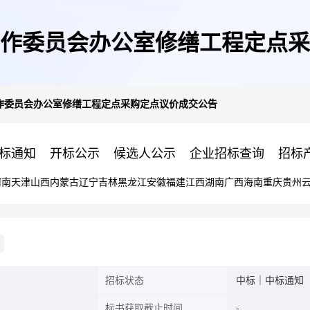
作委员会办公室修缮工程定点采
作委员会办公室修缮工程定点采购定点议价成交公告
标通知
开标公示
候选人公示
企业招标查询
招标
河南
天津
山西
内蒙古
辽宁
吉林
黑龙江
安徽
福建
江西
湖南
广西
海南
重庆
贵州
招标状态
中标｜中标通知
标书获取截止时间